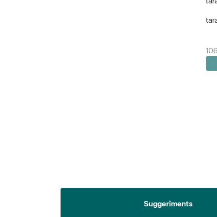
tar
tar
106
Suggeriments