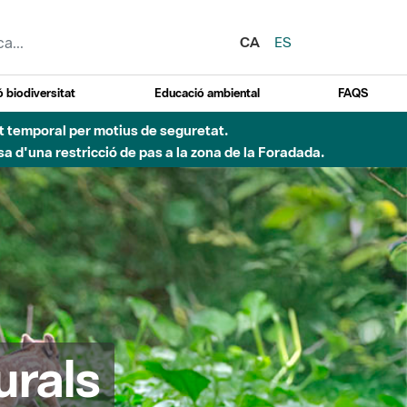
CA
ES
 biodiversitat
Educació ambiental
FAQS
ent temporal per motius de seguretat.
a d'una restricció de pas a la zona de la Foradada.
urals