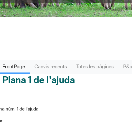
FrontPage
Canvis recents
Totes les pàgines
Plana 1 de l'ajuda
ontPage
na núm. 1 de l'ajuda
ri