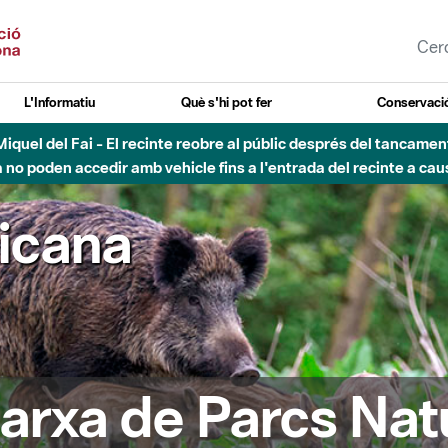
L'Informatiu
Què s'hi pot fer
Conservació
nt Miquel del Fai - El recinte reobre al públic després del tancam
o poden accedir amb vehicle fins a l'entrada del recinte a caus
ricana
arxa de Parcs Nat