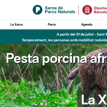
Salta al contingut principal
La Xarxa
Parcs
Agenda
A partir del 31 de juliol - Sa
Temporalment, les persones amb mobilitat reduïda n
Pesta porcina af
La X