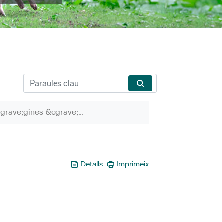
P&agrave;gines &ograve;rfenes
Detalls
Imprimeix