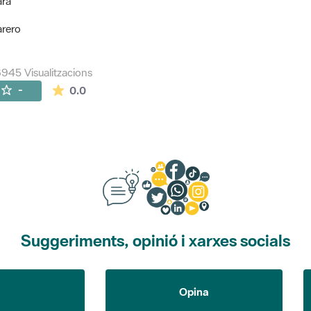
ara
arero
945 Visualitzacions
La mitjana de les valoracions és de 0 estrelles de
-
0.0
Suggeriments, opinió i xarxes socials
Opina