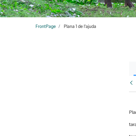
FrontPage
Plana 1 de l'ajuda
Fr
Pla
tara