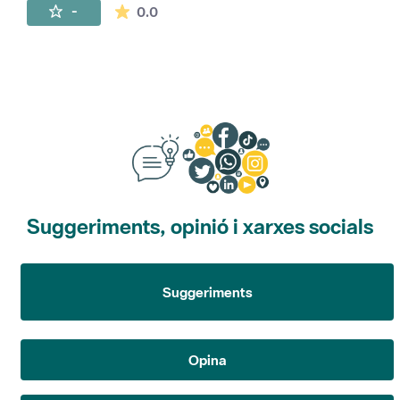
La mitjana de les valoracions és de 0 estr
-
0.0
Suggeriments, opinió i xarxes socials
Suggeriments
Opina