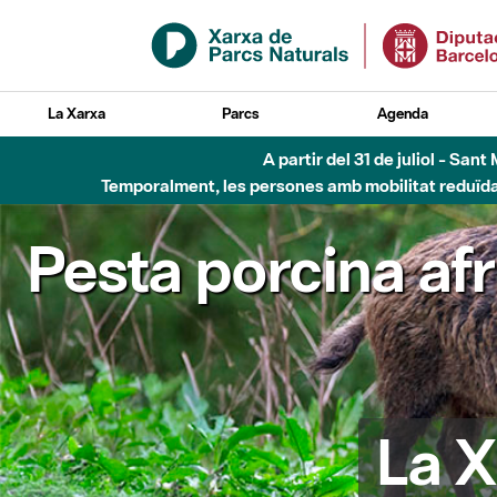
Salta al contingut principal
La Xarxa
Parcs
Agenda
A partir del 31 de juliol - Sa
Temporalment, les persones amb mobilitat reduïda n
Pesta porcina af
La X