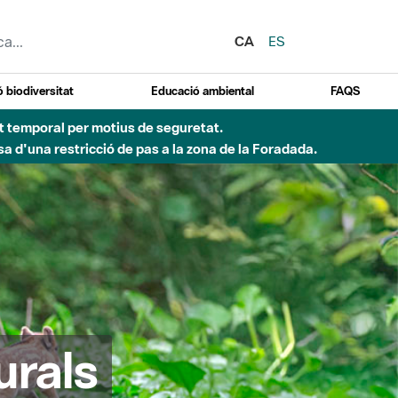
CA
ES
 biodiversitat
Educació ambiental
FAQS
ent temporal per motius de seguretat.
a d'una restricció de pas a la zona de la Foradada.
urals