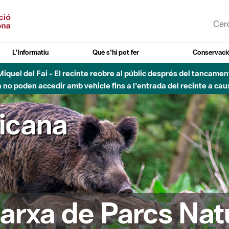
L'Informatiu
Què s'hi pot fer
Conservació
nt Miquel del Fai - El recinte reobre al públic després del tancam
o poden accedir amb vehicle fins a l'entrada del recinte a caus
ricana
arxa de Parcs Nat