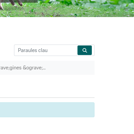
P&agrave;gines &ograve;rfenes