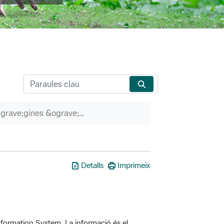
P&agrave;gines &ograve;rfenes
Detalls
Imprimeix
formation System. La informació és el