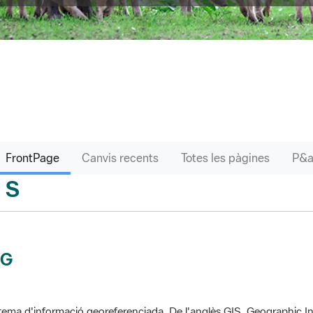
FrontPage
Canvis recents
Totes les pàgines
S
sari
IG
tema d'informació georeferenciada. De l'anglès GIS, Geographic In