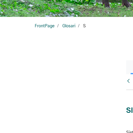
FrontPage
Glosari
S
Glo
S
Sis