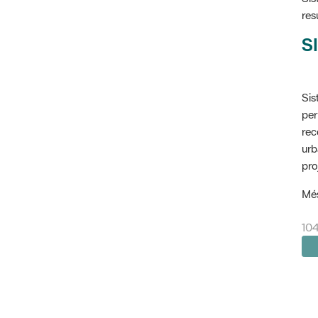
res
SI
Sis
per
rec
urb
pro
Més
104