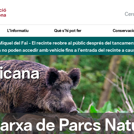
L'Informatiu
Què s'hi pot fer
Conservació
nt Miquel del Fai - El recinte reobre al públic després del tancam
o poden accedir amb vehicle fins a l'entrada del recinte a caus
ricana
arxa de Parcs Nat