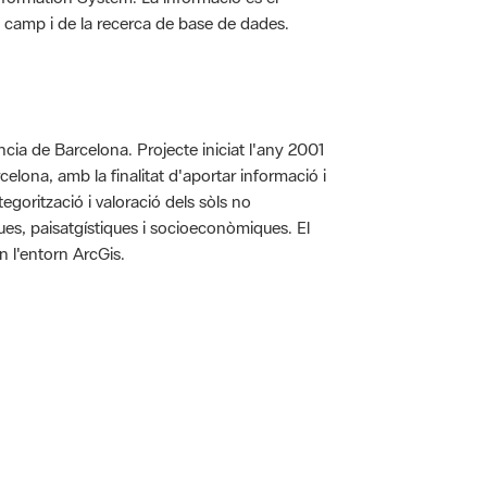
 de camp i de la recerca de base de dades.
íncia de Barcelona. Projecte iniciat l'any 2001
arcelona, amb la finalitat d'aportar informació i
egorització i valoració dels sòls no
iques, paisatgístiques i socioeconòmiques. El
n l'entorn ArcGis.
 5.