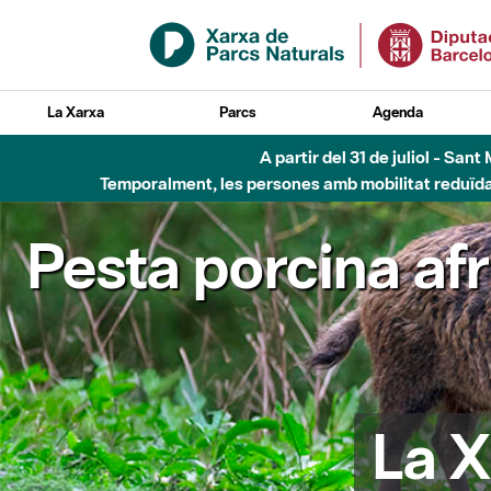
Salta al contingut principal
La Xarxa
Parcs
Agenda
A partir del 31 de juliol - Sa
Temporalment, les persones amb mobilitat reduïda n
Pesta porcina af
La X