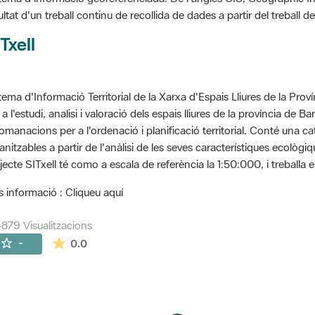
ultat d'un treball continu de recollida de dades a partir del treball
Txell
tema d'Informació Territorial de la Xarxa d'Espais Lliures de la Prov
 a l'estudi, analisi i valoració dels espais lliures de la província de B
omanacions per a l'ordenació i planificació territorial. Conté una cat
anitzables a partir de l'anàlisi de les seves característiques ecològ
jecte SITxell té como a escala de referència la 1:50:000, i treballa e
 informació : Cliqueu aquí
879 Visualitzacions
La mitjana de les valoracions és de 0 estrelles de
-
0.0