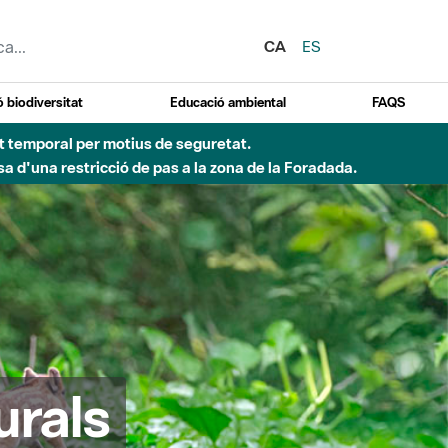
CA
ES
 biodiversitat
Educació ambiental
FAQS
ent temporal per motius de seguretat.
a d'una restricció de pas a la zona de la Foradada.
urals