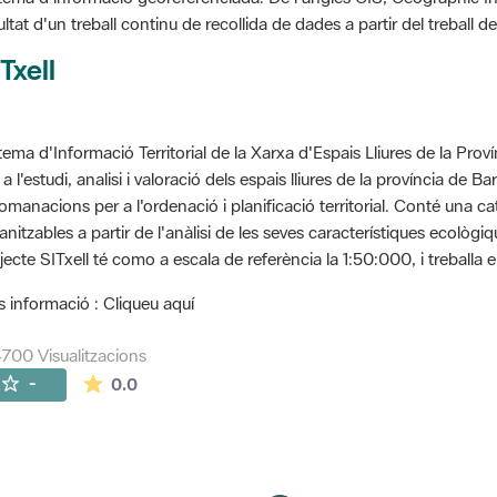
ultat d'un treball continu de recollida de dades a partir del treball
Txell
tema d'Informació Territorial de la Xarxa d'Espais Lliures de la Prov
 a l'estudi, analisi i valoració dels espais lliures de la província de B
omanacions per a l'ordenació i planificació territorial. Conté una cat
anitzables a partir de l'anàlisi de les seves característiques ecològ
jecte SITxell té como a escala de referència la 1:50:000, i treballa e
 informació : Cliqueu aquí
700 Visualitzacions
La mitjana de les valoracions és de 0 estrelles de
-
0.0