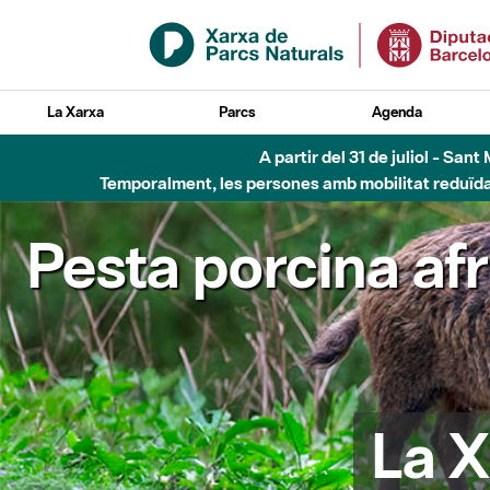
Salta al contingut principal
La Xarxa
Parcs
Agenda
A partir del 31 de juliol - Sa
Temporalment, les persones amb mobilitat reduïda n
Pesta porcina af
La X