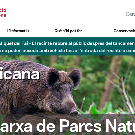
L'Informatiu
Què s'hi pot fer
Conservació
nt Miquel del Fai - El recinte reobre al públic després del tancam
o poden accedir amb vehicle fins a l'entrada del recinte a caus
ricana
arxa de Parcs Nat