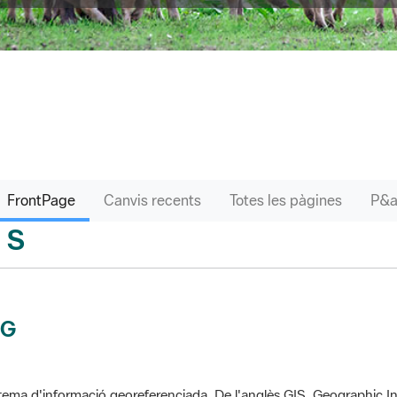
FrontPage
Canvis recents
Totes les pàgines
S
sari
IG
tema d'informació georeferenciada. De l'anglès GIS, Geographic In