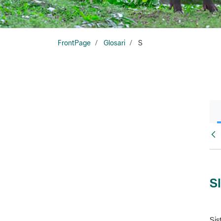
FrontPage
Glosari
S
Glo
S
Sis