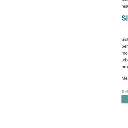
res
SI
Sis
per
rec
urb
pro
Més
104