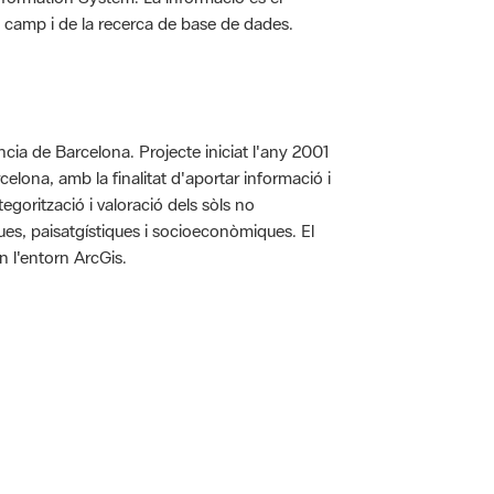
 de camp i de la recerca de base de dades.
íncia de Barcelona. Projecte iniciat l'any 2001
arcelona, amb la finalitat d'aportar informació i
egorització i valoració dels sòls no
iques, paisatgístiques i socioeconòmiques. El
n l'entorn ArcGis.
 5.