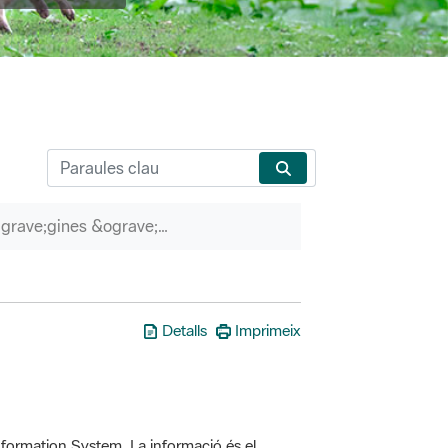
P&agrave;gines &ograve;rfenes
Detalls
Imprimeix
formation System. La informació és el