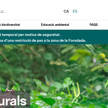
CA
ES
 biodiversitat
Educació ambiental
FAQS
ent temporal per motius de seguretat.
a d'una restricció de pas a la zona de la Foradada.
urals