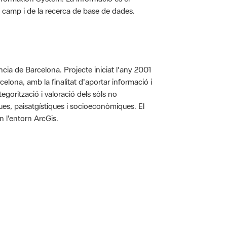
 de camp i de la recerca de base de dades.
íncia de Barcelona. Projecte iniciat l'any 2001
arcelona, amb la finalitat d'aportar informació i
egorització i valoració dels sòls no
iques, paisatgístiques i socioeconòmiques. El
n l'entorn ArcGis.
 5.