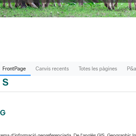
FrontPage
Canvis recents
Totes les pàgines
S
sari
IG
tema d'informació georeferenciada. De l'anglès GIS, Geographic In