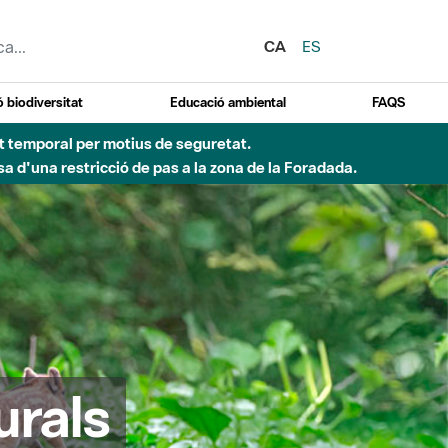
CA
ES
 biodiversitat
Educació ambiental
FAQS
ent temporal per motius de seguretat.
a d'una restricció de pas a la zona de la Foradada.
urals