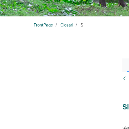
FrontPage
Glosari
S
Glo
S
Sis