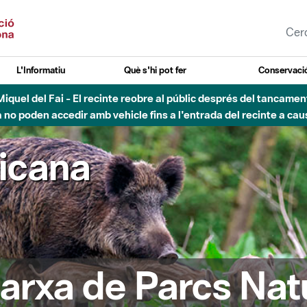
L'Informatiu
Què s'hi pot fer
Conservació
nt Miquel del Fai - El recinte reobre al públic després del tancam
o poden accedir amb vehicle fins a l'entrada del recinte a caus
ricana
arxa de Parcs Nat