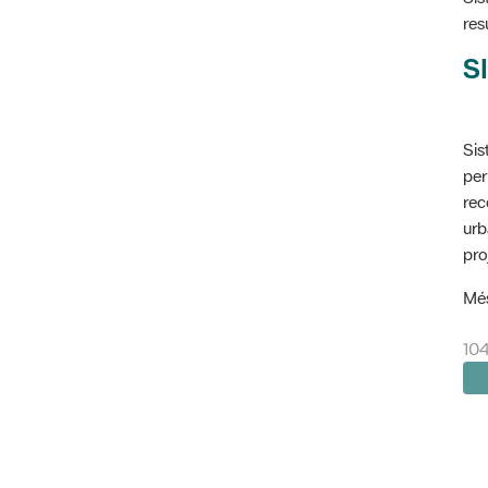
res
SI
Sis
per
rec
urb
pro
Més
104