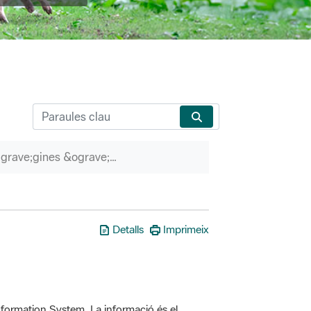
P&agrave;gines &ograve;rfenes
Detalls
Imprimeix
formation System. La informació és el