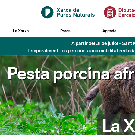
Salta al contingut principal
La Xarxa
Parcs
Agenda
A partir del 31 de juliol - Sa
Temporalment, les persones amb mobilitat reduïda n
Pesta porcina af
La X