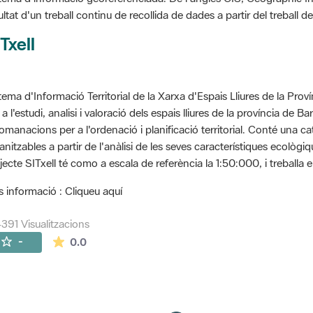
ultat d'un treball continu de recollida de dades a partir del treball
Txell
tema d'Informació Territorial de la Xarxa d'Espais Lliures de la Prov
 a l'estudi, analisi i valoració dels espais lliures de la província de B
omanacions per a l'ordenació i planificació territorial. Conté una cat
anitzables a partir de l'anàlisi de les seves característiques ecològ
jecte SITxell té como a escala de referència la 1:50:000, i treballa e
 informació : Cliqueu aquí
391 Visualitzacions
La mitjana de les valoracions és de 0 estrelles de
-
0.0