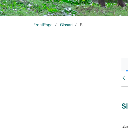
FrontPage
Glosari
S
Glo
S
Sis