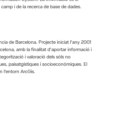
 de camp i de la recerca de base de dades.
íncia de Barcelona. Projecte iniciat l'any 2001
arcelona, amb la finalitat d'aportar informació i
egorització i valoració dels sòls no
iques, paisatgístiques i socioeconòmiques. El
n l'entorn ArcGis.
 5.