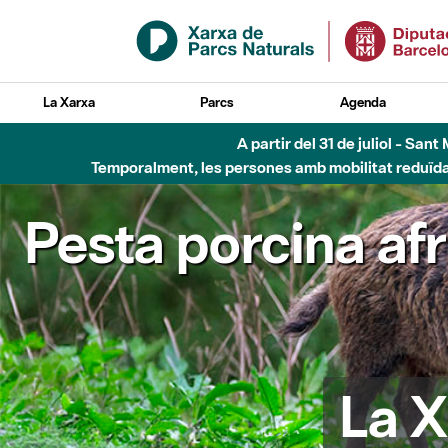
Salta al contingut principal
La Xarxa
Parcs
Agenda
A partir del 31 de juliol - Sa
Temporalment, les persones amb mobilitat reduïda n
Pesta porcina af
La X