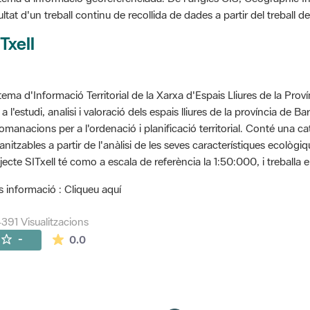
ultat d'un treball continu de recollida de dades a partir del treball
Txell
tema d'Informació Territorial de la Xarxa d'Espais Lliures de la Prov
 a l'estudi, analisi i valoració dels espais lliures de la província de B
omanacions per a l'ordenació i planificació territorial. Conté una cat
anitzables a partir de l'anàlisi de les seves característiques ecològ
jecte SITxell té como a escala de referència la 1:50:000, i treballa e
 informació : Cliqueu aquí
391 Visualitzacions
La mitjana de les valoracions és de 0 estrelles de
-
0.0