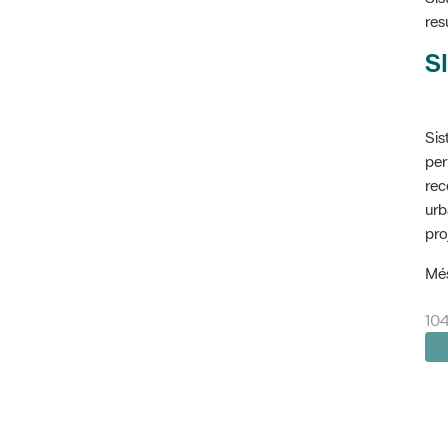
res
SI
Sis
per
rec
urb
pro
Més
104