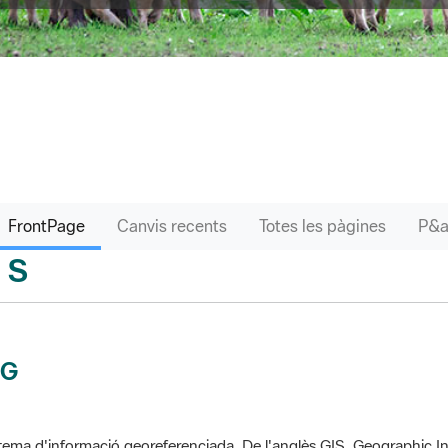
FrontPage
Canvis recents
Totes les pàgines
S
sari
IG
tema d'informació georeferenciada. De l'anglès GIS, Geographic In