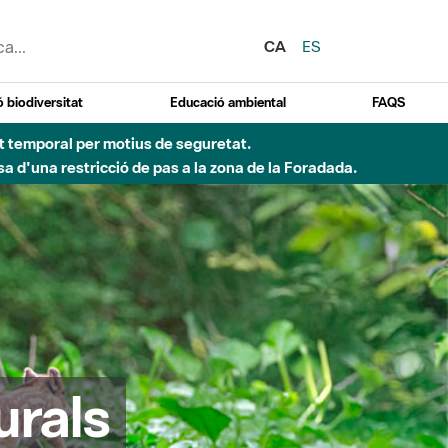
CA
ES
 biodiversitat
Educació ambiental
FAQS
ent temporal per motius de seguretat.
a d'una restricció de pas a la zona de la Foradada.
urals