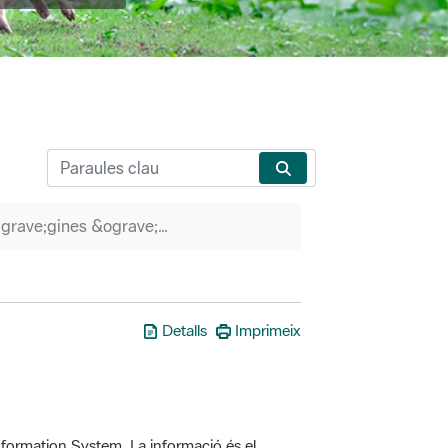
P&agrave;gines &ograve;rfenes
Detalls
Imprimeix
formation System. La informació és el