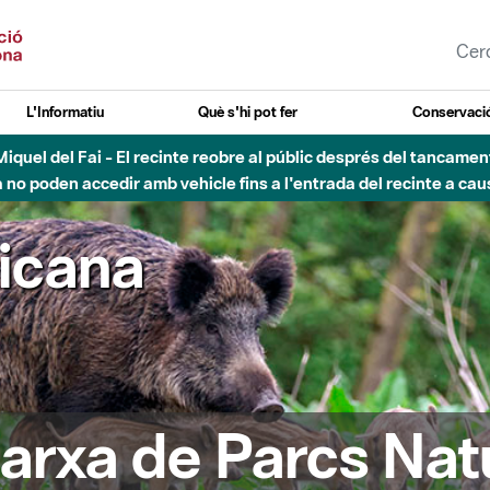
L'Informatiu
Què s'hi pot fer
Conservació
nt Miquel del Fai - El recinte reobre al públic després del tancam
o poden accedir amb vehicle fins a l'entrada del recinte a caus
ricana
arxa de Parcs Nat