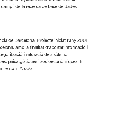
 de camp i de la recerca de base de dades.
íncia de Barcelona. Projecte iniciat l'any 2001
arcelona, amb la finalitat d'aportar informació i
egorització i valoració dels sòls no
iques, paisatgístiques i socioeconòmiques. El
n l'entorn ArcGis.
 5.