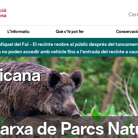
L'Informatiu
Què s'hi pot fer
Conservació
nt Miquel del Fai - El recinte reobre al públic després del tancam
o poden accedir amb vehicle fins a l'entrada del recinte a caus
ricana
arxa de Parcs Nat