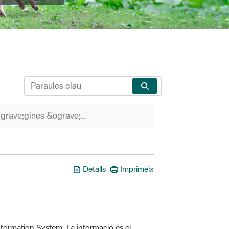
P&agrave;gines &ograve;rfenes
Detalls
Imprimeix
formation System. La informació és el