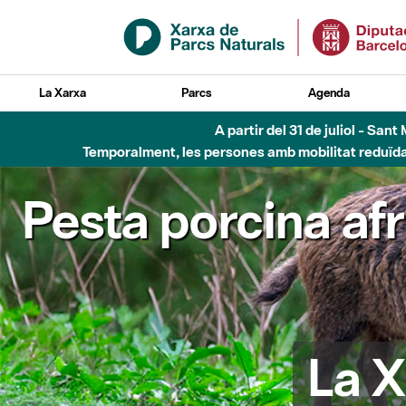
Salta al contingut principal
La Xarxa
Parcs
Agenda
A partir del 31 de juliol - Sa
Temporalment, les persones amb mobilitat reduïda n
Pesta porcina af
La X