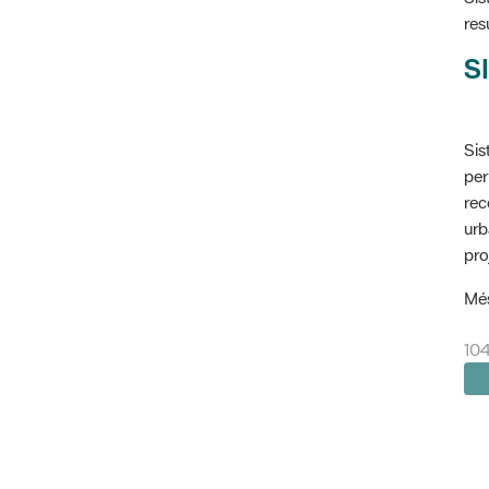
res
SI
Sis
per
rec
urb
pro
Més
104