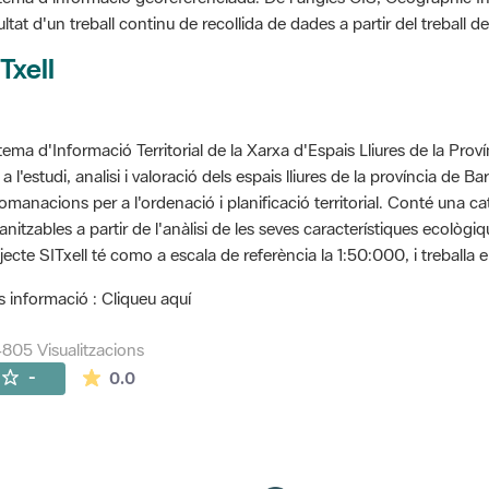
ultat d'un treball continu de recollida de dades a partir del treball
Txell
tema d'Informació Territorial de la Xarxa d'Espais Lliures de la Prov
 a l'estudi, analisi i valoració dels espais lliures de la província de B
omanacions per a l'ordenació i planificació territorial. Conté una cat
anitzables a partir de l'anàlisi de les seves característiques ecològ
jecte SITxell té como a escala de referència la 1:50:000, i treballa e
 informació : Cliqueu aquí
805 Visualitzacions
La mitjana de les valoracions és de 0 estrelles de
-
0.0