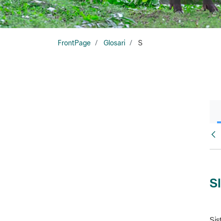
FrontPage
Glosari
S
Glo
S
Sis