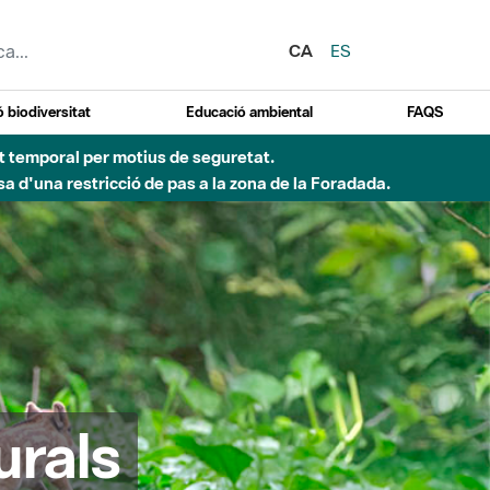
CA
ES
 biodiversitat
Educació ambiental
FAQS
ent temporal per motius de seguretat.
a d'una restricció de pas a la zona de la Foradada.
urals