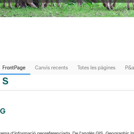
FrontPage
Canvis recents
Totes les pàgines
S
sari
IG
tema d'informació georeferenciada. De l'anglès GIS, Geographic In