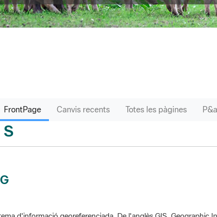
FrontPage
Canvis recents
Totes les pàgines
S
sari
IG
tema d'informació georeferenciada. De l'anglès GIS, Geographic In