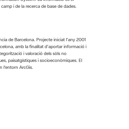
 de camp i de la recerca de base de dades.
íncia de Barcelona. Projecte iniciat l'any 2001
arcelona, amb la finalitat d'aportar informació i
egorització i valoració dels sòls no
iques, paisatgístiques i socioeconòmiques. El
n l'entorn ArcGis.
 5.