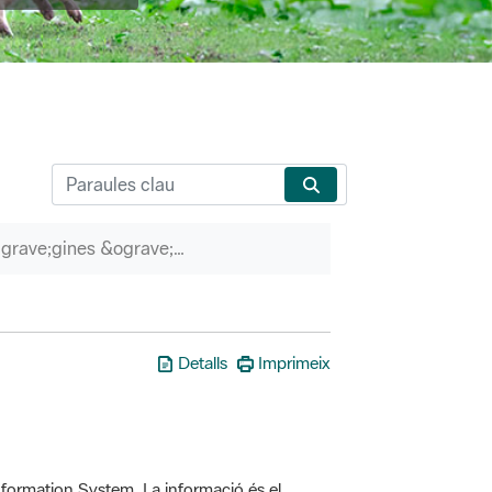
P&agrave;gines &ograve;rfenes
Detalls
Imprimeix
formation System. La informació és el