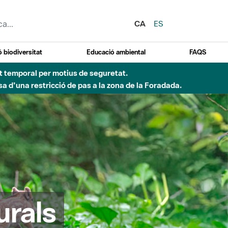
CA
ES
 biodiversitat
Educació ambiental
FAQS
ent temporal per motius de seguretat.
a d'una restricció de pas a la zona de la Foradada.
urals