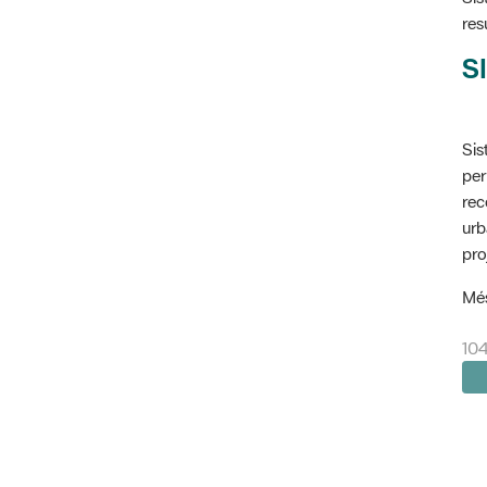
res
SI
Sis
per
rec
urb
pro
Més
104