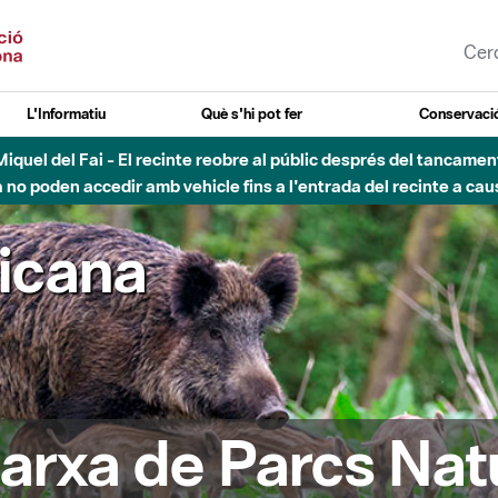
L'Informatiu
Què s'hi pot fer
Conservació
nt Miquel del Fai - El recinte reobre al públic després del tancam
o poden accedir amb vehicle fins a l'entrada del recinte a caus
ricana
arxa de Parcs Nat