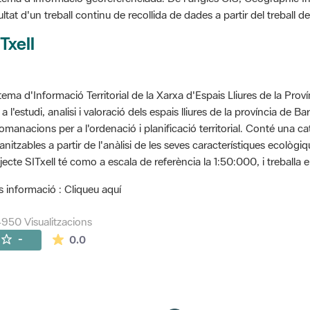
ultat d'un treball continu de recollida de dades a partir del treball
Txell
tema d'Informació Territorial de la Xarxa d'Espais Lliures de la Prov
 a l'estudi, analisi i valoració dels espais lliures de la província de B
omanacions per a l'ordenació i planificació territorial. Conté una cat
anitzables a partir de l'anàlisi de les seves característiques ecològ
jecte SITxell té como a escala de referència la 1:50:000, i treballa e
 informació : Cliqueu aquí
950 Visualitzacions
La mitjana de les valoracions és de 0 estrelles de
-
0.0