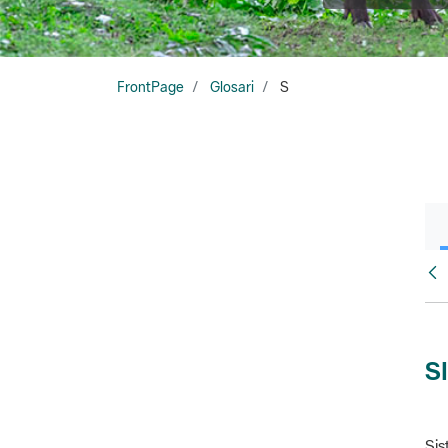
FrontPage
Glosari
S
Glo
S
Sis