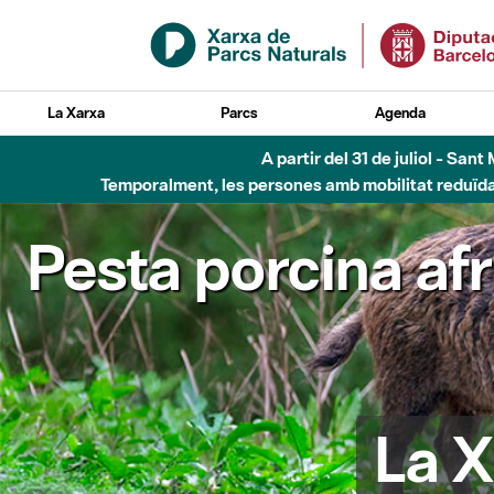
Salta al contingut principal
La Xarxa
Parcs
Agenda
A partir del 31 de juliol - Sa
Temporalment, les persones amb mobilitat reduïda n
Pesta porcina af
La X