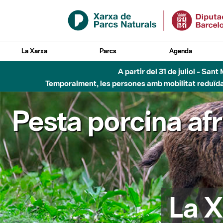
Salta al contingut principal
La Xarxa
Parcs
Agenda
A partir del 31 de juliol - Sa
Temporalment, les persones amb mobilitat reduïda n
Pesta porcina af
La X