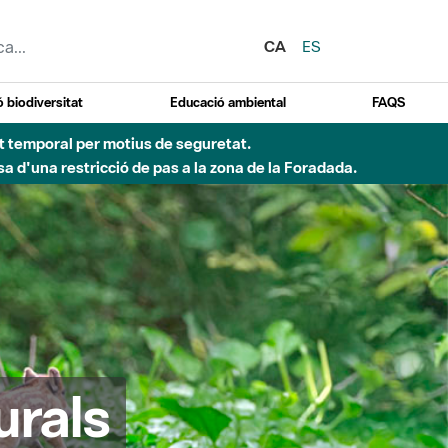
CA
ES
 biodiversitat
Educació ambiental
FAQS
ent temporal per motius de seguretat.
a d'una restricció de pas a la zona de la Foradada.
urals