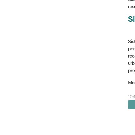
res
SI
Sis
per
rec
urb
pro
Més
104