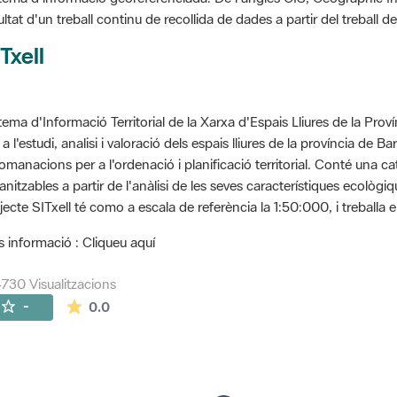
ultat d'un treball continu de recollida de dades a partir del treball
Txell
tema d'Informació Territorial de la Xarxa d'Espais Lliures de la Prov
 a l'estudi, analisi i valoració dels espais lliures de la província de B
omanacions per a l'ordenació i planificació territorial. Conté una cat
anitzables a partir de l'anàlisi de les seves característiques ecològ
jecte SITxell té como a escala de referència la 1:50:000, i treballa e
 informació : Cliqueu aquí
730 Visualitzacions
La mitjana de les valoracions és de 0 estrelles de
-
0.0