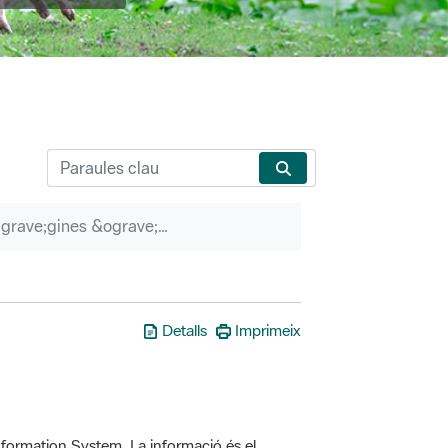
P&agrave;gines &ograve;rfenes
Detalls
Imprimeix
formation System. La informació és el