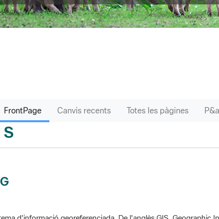
FrontPage
Canvis recents
Totes les pàgines
S
sari
IG
tema d'informació georeferenciada. De l'anglès GIS, Geographic In