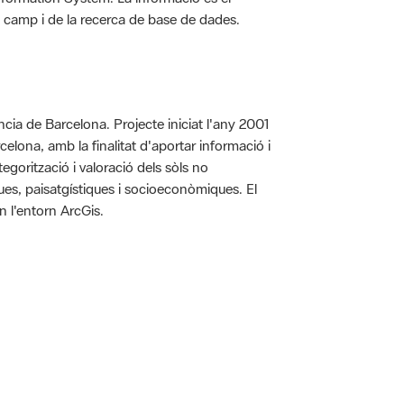
 de camp i de la recerca de base de dades.
íncia de Barcelona. Projecte iniciat l'any 2001
arcelona, amb la finalitat d'aportar informació i
egorització i valoració dels sòls no
iques, paisatgístiques i socioeconòmiques. El
n l'entorn ArcGis.
 5.