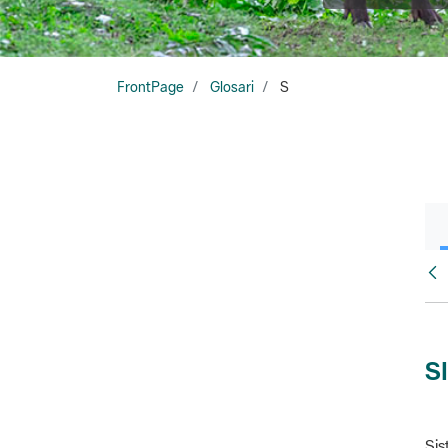
FrontPage
Glosari
S
Glo
S
Sis