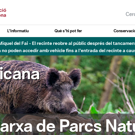
L'Informatiu
Què s'hi pot fer
Conservació
nt Miquel del Fai - El recinte reobre al públic després del tancam
o poden accedir amb vehicle fins a l'entrada del recinte a caus
ricana
arxa de Parcs Nat