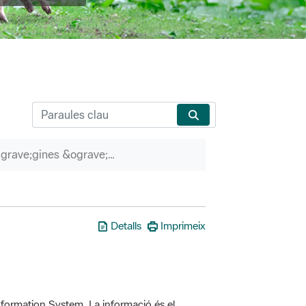
P&agrave;gines &ograve;rfenes
Detalls
Imprimeix
formation System. La informació és el