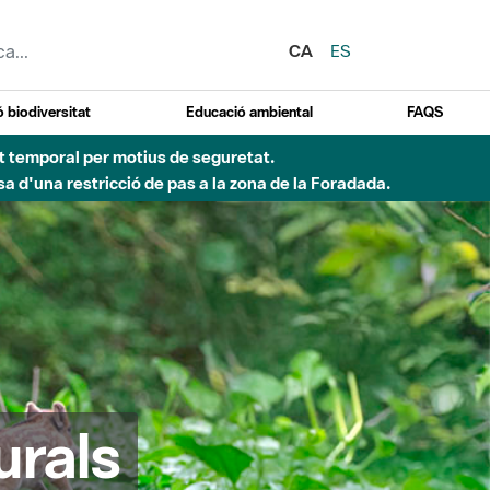
CA
ES
 biodiversitat
Educació ambiental
FAQS
ent temporal per motius de seguretat.
a d'una restricció de pas a la zona de la Foradada.
urals