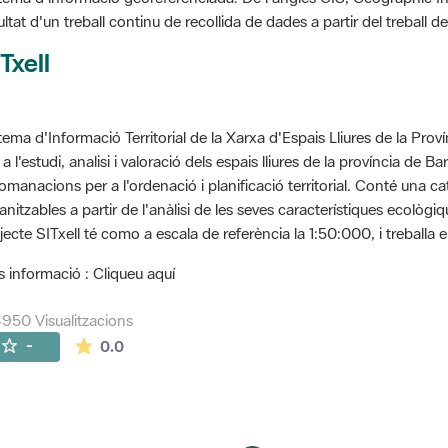
ultat d'un treball continu de recollida de dades a partir del treball
Txell
tema d'Informació Territorial de la Xarxa d'Espais Lliures de la Prov
 a l'estudi, analisi i valoració dels espais lliures de la província de B
omanacions per a l'ordenació i planificació territorial. Conté una cat
anitzables a partir de l'anàlisi de les seves característiques ecològ
jecte SITxell té como a escala de referència la 1:50:000, i treballa e
 informació : Cliqueu aquí
950 Visualitzacions
La mitjana de les valoracions és de 0 estrelles de
-
0.0