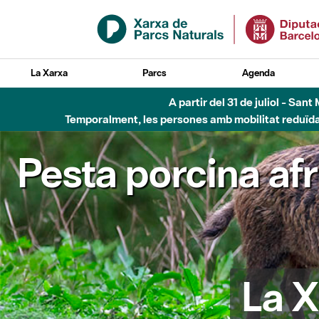
Salta al contingut principal
La Xarxa
Parcs
Agenda
A partir del 31 de juliol - Sa
Temporalment, les persones amb mobilitat reduïda n
Pesta porcina af
La X