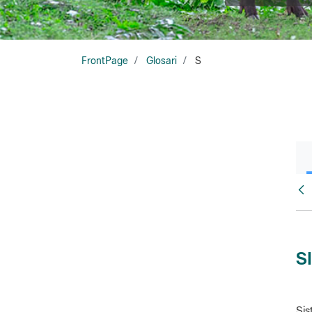
FrontPage
Glosari
S
Glo
S
Sis