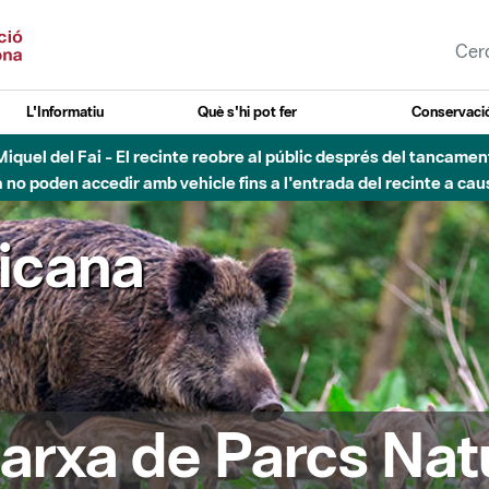
L'Informatiu
Què s'hi pot fer
Conservació
nt Miquel del Fai - El recinte reobre al públic després del tancam
o poden accedir amb vehicle fins a l'entrada del recinte a caus
ricana
arxa de Parcs Nat