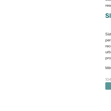
res
SI
Sis
per
rec
urb
pro
Més
104