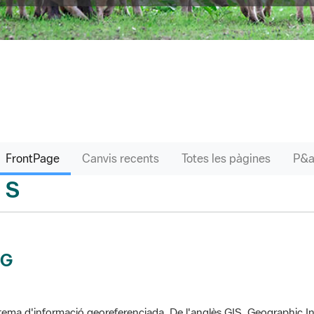
FrontPage
Canvis recents
Totes les pàgines
S
sari
IG
tema d'informació georeferenciada. De l'anglès GIS, Geographic In