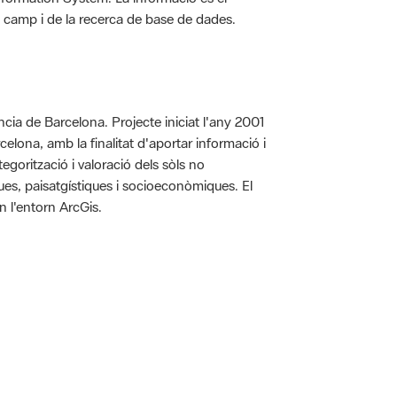
 de camp i de la recerca de base de dades.
íncia de Barcelona. Projecte iniciat l'any 2001
arcelona, amb la finalitat d'aportar informació i
egorització i valoració dels sòls no
iques, paisatgístiques i socioeconòmiques. El
n l'entorn ArcGis.
 5.