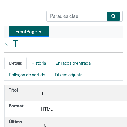
FrontPage
T
Vés enrere
Detalls
Història
Enllaços d'entrada
Enllaços de sortida
Fitxers adjunts
Títol
T
Format
HTML
Última
1.0