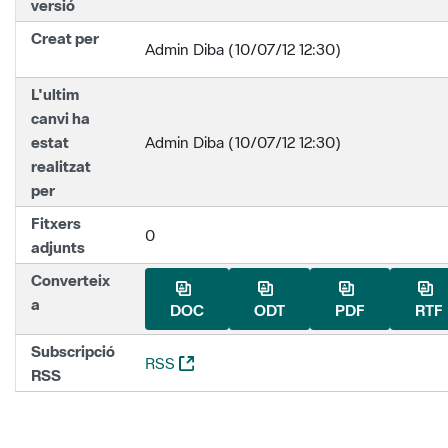
versió
Creat per
Admin Diba (10/07/12 12:30)
L'ultim
canvi ha
estat
Admin Diba (10/07/12 12:30)
realitzat
per
Fitxers
0
adjunts
Converteix
a
DOC
ODT
PDF
RTF
Subscripció
(Obre una nova finestra)
RSS
RSS