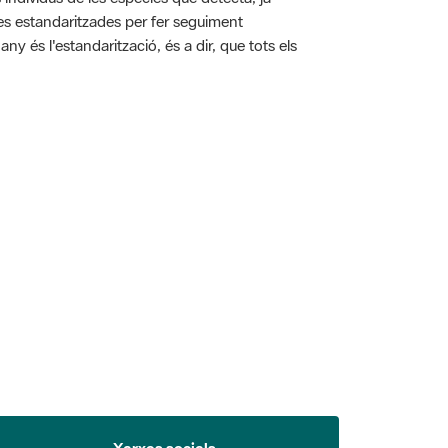
ies estandaritzades per fer seguiment
y és l'estandarització, és a dir, que tots els
 5.
Xarxes socials