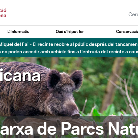
L'Informatiu
Què s'hi pot fer
Conservació
nt Miquel del Fai - El recinte reobre al públic després del tancam
o poden accedir amb vehicle fins a l'entrada del recinte a caus
ricana
arxa de Parcs Nat