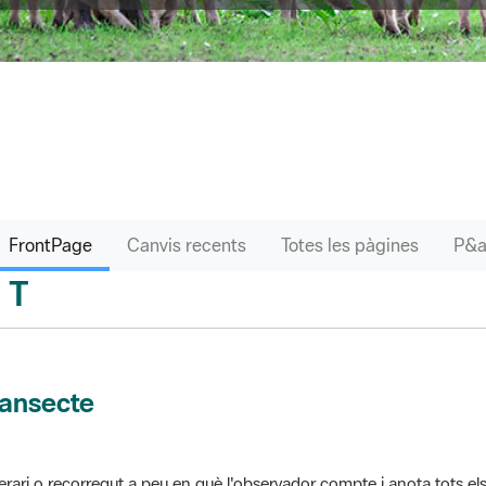
FrontPage
Canvis recents
Totes les pàgines
T
sari
ransecte
nerari o recorregut a peu en què l'observador compte i anota tots els