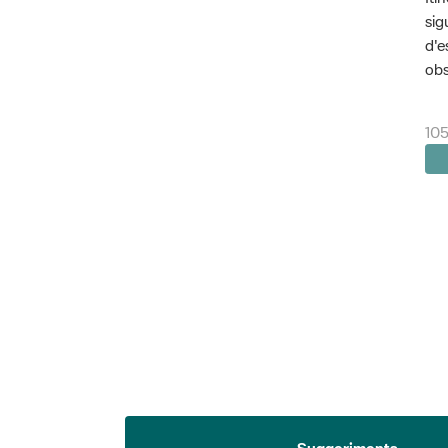
sig
d'e
obs
105
Suggeriments