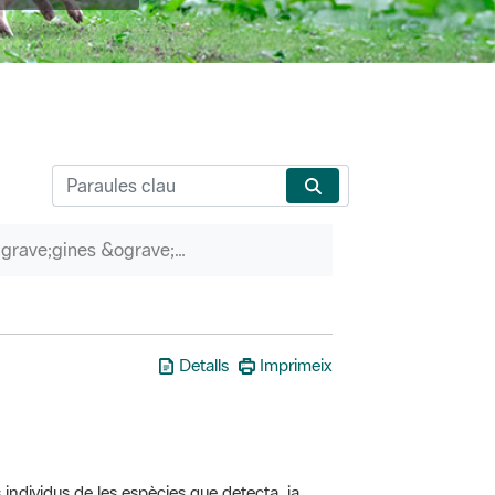
P&agrave;gines &ograve;rfenes
Detalls
Imprimeix
 individus de les espècies que detecta, ja