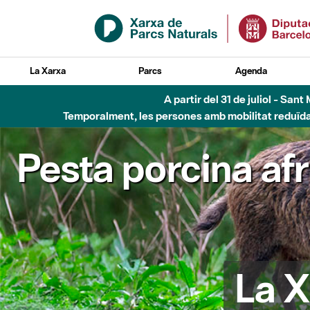
Salta al contingut principal
La Xarxa
Parcs
Agenda
A partir del 31 de juliol - Sa
Temporalment, les persones amb mobilitat reduïda n
Pesta porcina af
La X