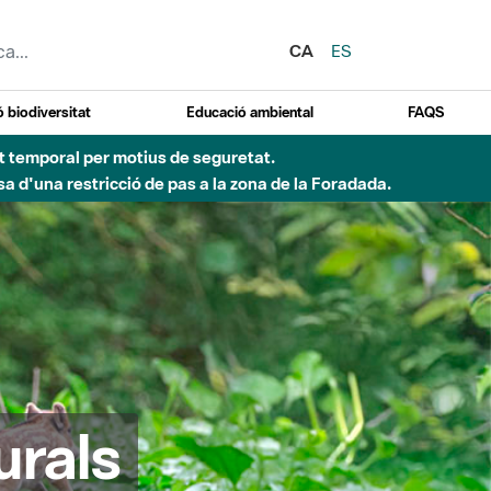
CA
ES
 biodiversitat
Educació ambiental
FAQS
ent temporal per motius de seguretat.
a d'una restricció de pas a la zona de la Foradada.
urals