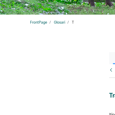
FrontPage
Glosari
T
Glo
T
Iti