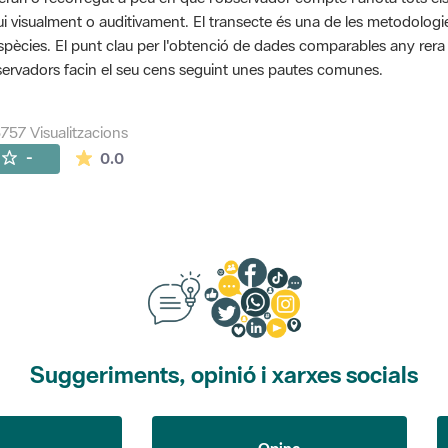
ui visualment o auditivament. El transecte és una de les metodolog
spècies. El punt clau per l'obtenció de dades comparables any rera an
ervadors facin el seu cens seguint unes pautes comunes.
757 Visualitzacions
La mitjana de les valoracions és de 0 estrelles de
-
0.0
Suggeriments, opinió i xarxes socials
Opina