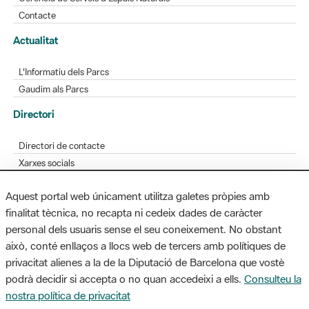
Contacte
Actualitat
L'Informatiu dels Parcs
Gaudim als Parcs
Directori
Directori de contacte
Xarxes socials
Aplicacions mòbils
Aquest portal web únicament utilitza galetes pròpies amb
Bústia de suggeriments
finalitat tècnica, no recapta ni cedeix dades de caràcter
Opineu sobre els parcs
personal dels usuaris sense el seu coneixement. No obstant
això, conté enllaços a llocs web de tercers amb polítiques de
privacitat alienes a la de la Diputació de Barcelona que vostè
podrà decidir si accepta o no quan accedeixi a ells.
Consulteu la
MAPA WEB
AVÍS LEGAL
ACCESSIBILITAT
nostra política de privacitat