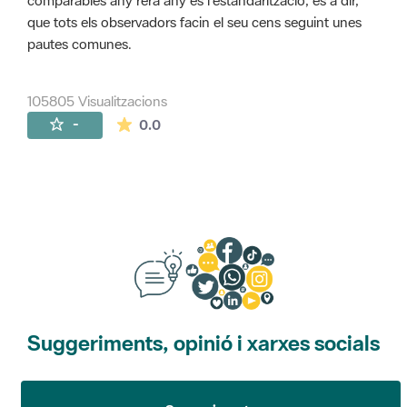
comparables any rera any és l'estandarització, és a dir,
que tots els observadors facin el seu cens seguint unes
pautes comunes.
105805 Visualitzacions
La mitjana de les valoracions és de 0 estr
-
0.0
Suggeriments, opinió i xarxes socials