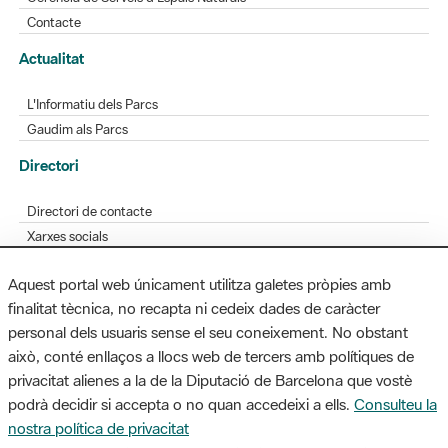
Contacte
Actualitat
L'Informatiu dels Parcs
Gaudim als Parcs
Directori
Directori de contacte
Xarxes socials
Aplicacions mòbils
Aquest portal web únicament utilitza galetes pròpies amb
Bústia de suggeriments
finalitat tècnica, no recapta ni cedeix dades de caràcter
Opineu sobre els parcs
personal dels usuaris sense el seu coneixement. No obstant
això, conté enllaços a llocs web de tercers amb polítiques de
privacitat alienes a la de la Diputació de Barcelona que vostè
podrà decidir si accepta o no quan accedeixi a ells.
Consulteu la
MAPA WEB
AVÍS LEGAL
ACCESSIBILITAT
nostra política de privacitat