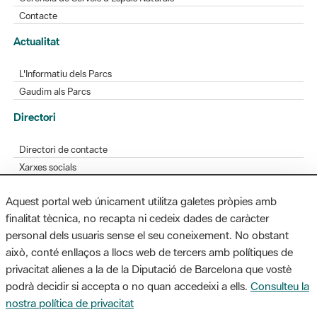
Contacte
Actualitat
L'Informatiu dels Parcs
Gaudim als Parcs
Directori
Directori de contacte
Xarxes socials
Aplicacions mòbils
Aquest portal web únicament utilitza galetes pròpies amb
Bústia de suggeriments
finalitat tècnica, no recapta ni cedeix dades de caràcter
Opineu sobre els parcs
personal dels usuaris sense el seu coneixement. No obstant
això, conté enllaços a llocs web de tercers amb polítiques de
privacitat alienes a la de la Diputació de Barcelona que vostè
podrà decidir si accepta o no quan accedeixi a ells.
Consulteu la
MAPA WEB
AVÍS LEGAL
ACCESSIBILITAT
nostra política de privacitat