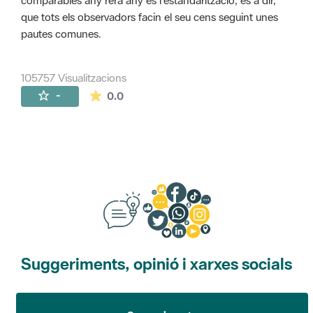
comparables any rera any és l'estandarització, és a dir,
que tots els observadors facin el seu cens seguint unes
pautes comunes.
105757 Visualitzacions
La mitjana de les valoracions és de 0 estr
-
0.0
Suggeriments, opinió i xarxes socials