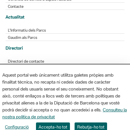
Contacte
Actualitat
L'Informatiu dels Parcs
Gaudim als Parcs
Directori
Directori de contacte
Xarxes socials
Aquest portal web únicament utilitza galetes pròpies amb
Aplicacions mòbils
finalitat tècnica, no recapta ni cedeix dades de caràcter
Bústia de suggeriments
personal dels usuaris sense el seu coneixement. No obstant
Opineu sobre els parcs
això, conté enllaços a llocs web de tercers amb polítiques de
privacitat alienes a la de la Diputació de Barcelona que vostè
podrà decidir si accepta o no quan accedeixi a ells.
Consulteu la
nostra política de privacitat
MAPA WEB
AVÍS LEGAL
ACCESSIBILITAT
Configuració
Accepta-ho tot
Rebutja-ho tot