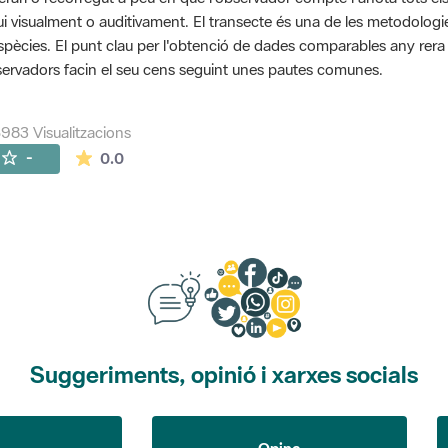
ui visualment o auditivament. El transecte és una de les metodolog
spècies. El punt clau per l'obtenció de dades comparables any rera an
ervadors facin el seu cens seguint unes pautes comunes.
983 Visualitzacions
La mitjana de les valoracions és de 0 estrelles de
-
0.0
Suggeriments, opinió i xarxes socials
Opina