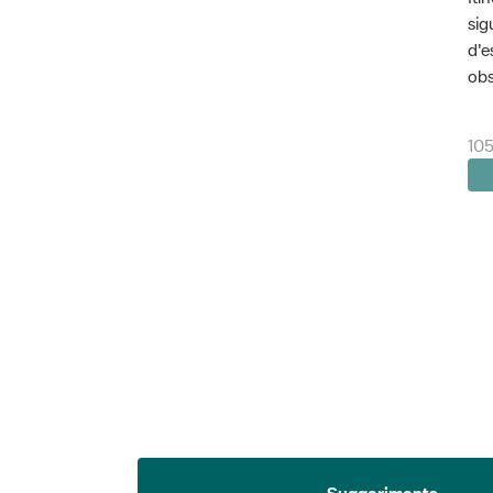
sig
d'e
obs
105
Suggeriments