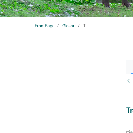
FrontPage
Glosari
T
Glo
T
Iti