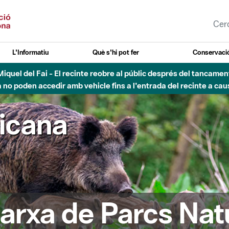
L'Informatiu
Què s'hi pot fer
Conservació
nt Miquel del Fai - El recinte reobre al públic després del tancam
o poden accedir amb vehicle fins a l'entrada del recinte a caus
ricana
arxa de Parcs Nat