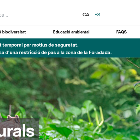
CA
ES
 biodiversitat
Educació ambiental
FAQS
ent temporal per motius de seguretat.
a d'una restricció de pas a la zona de la Foradada.
urals