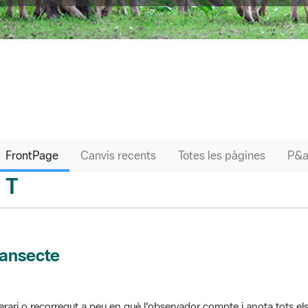
FrontPage
Canvis recents
Totes les pàgines
T
sari
ransecte
nerari o recorregut a peu en què l'observador compte i anota tots els