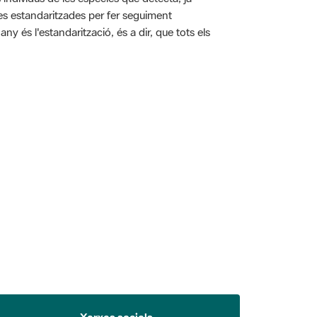
ies estandaritzades per fer seguiment
y és l'estandarització, és a dir, que tots els
 5.
Xarxes socials