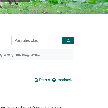
P&agrave;gines &ograve;rfenes
Detalls
Imprimeix
 individus de les espècies que detecta, ja