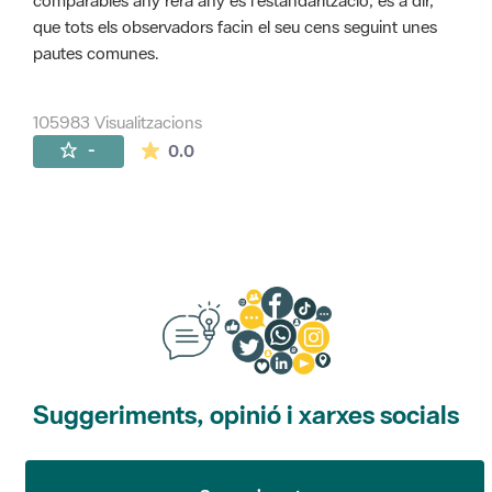
comparables any rera any és l'estandarització, és a dir,
que tots els observadors facin el seu cens seguint unes
pautes comunes.
105983 Visualitzacions
La mitjana de les valoracions és de 0 estr
-
0.0
Suggeriments, opinió i xarxes socials