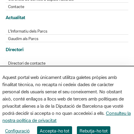
Contacte
Actualitat
L'Informatiu dels Parcs
Gaudim als Parcs
Directori
Directori de contacte
Xarxes socials
Aquest portal web únicament utilitza galetes pròpies amb
Aplicacions mòbils
finalitat tècnica, no recapta ni cedeix dades de caràcter
Bústia de suggeriments
personal dels usuaris sense el seu coneixement. No obstant
Opineu sobre els parcs
això, conté enllaços a llocs web de tercers amb polítiques de
privacitat alienes a la de la Diputació de Barcelona que vostè
podrà decidir si accepta o no quan accedeixi a ells.
Consulteu la
nostra política de privacitat
MAPA WEB
AVÍS LEGAL
ACCESSIBILITAT
Configuració
Accepta-ho tot
Rebutja-ho tot