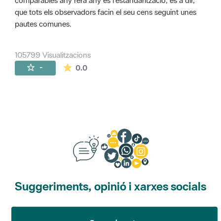
comparables any rera any és l'estandarització, és a dir,
que tots els observadors facin el seu cens seguint unes
pautes comunes.
105799 Visualitzacions
La mitjana de les valoracions és de 0 estr
-
0.0
Suggeriments, opinió i xarxes socials