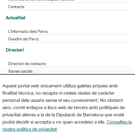
Contacte
Actualitat
L'Informatiu dels Parcs
Gaudim als Parcs
Directori
Directori de contacte
Xarxes socials
Aplicacions mòbils
Aquest portal web únicament utilitza galetes pròpies amb
Bústia de suggeriments
finalitat tècnica, no recapta ni cedeix dades de caràcter
Opineu sobre els parcs
personal dels usuaris sense el seu coneixement. No obstant
això, conté enllaços a llocs web de tercers amb polítiques de
privacitat alienes a la de la Diputació de Barcelona que vostè
podrà decidir si accepta o no quan accedeixi a ells.
Consulteu la
MAPA WEB
AVÍS LEGAL
ACCESSIBILITAT
nostra política de privacitat