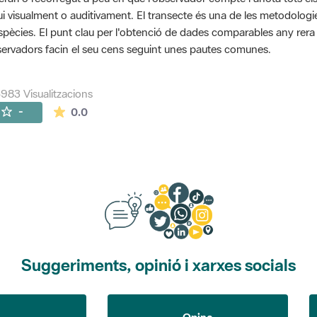
ui visualment o auditivament. El transecte és una de les metodolog
spècies. El punt clau per l'obtenció de dades comparables any rera an
ervadors facin el seu cens seguint unes pautes comunes.
983 Visualitzacions
La mitjana de les valoracions és de 0 estrelles de
-
0.0
Suggeriments, opinió i xarxes socials
Opina