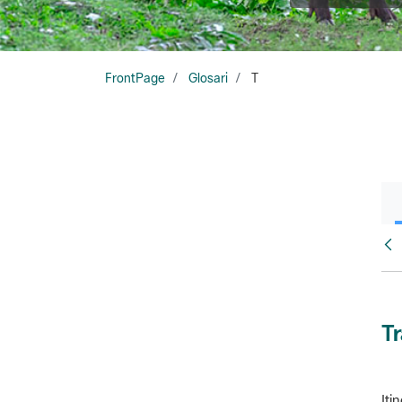
FrontPage
Glosari
T
Glo
T
Iti