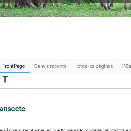
FrontPage
Canvis recents
Totes les pàgines
T
sari
ransecte
nerari o recorregut a peu en què l'observador compte i anota tots els