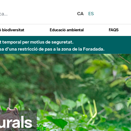
CA
ES
 biodiversitat
Educació ambiental
FAQS
ent temporal per motius de seguretat.
a d'una restricció de pas a la zona de la Foradada.
urals