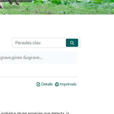
P&agrave;gines &ograve;rfenes
Detalls
Imprimeix
 individus de les espècies que detecta, ja