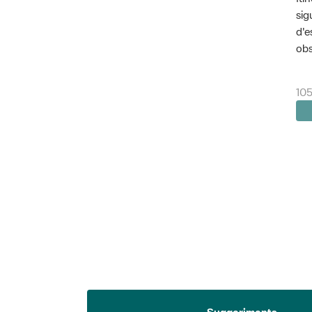
sig
d'e
obs
105
Suggeriments