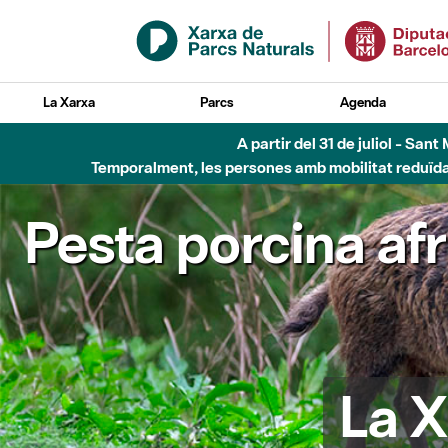
Salta al contingut principal
La Xarxa
Parcs
Agenda
A partir del 31 de juliol - Sa
Temporalment, les persones amb mobilitat reduïda n
Pesta porcina af
La X