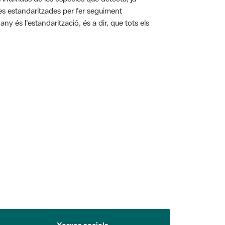
ies estandaritzades per fer seguiment
y és l'estandarització, és a dir, que tots els
 5.
Xarxes socials