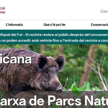
L'Informatiu
Què s'hi pot fer
Conservació
nt Miquel del Fai - El recinte reobre al públic després del tancam
o poden accedir amb vehicle fins a l'entrada del recinte a caus
ricana
arxa de Parcs Nat