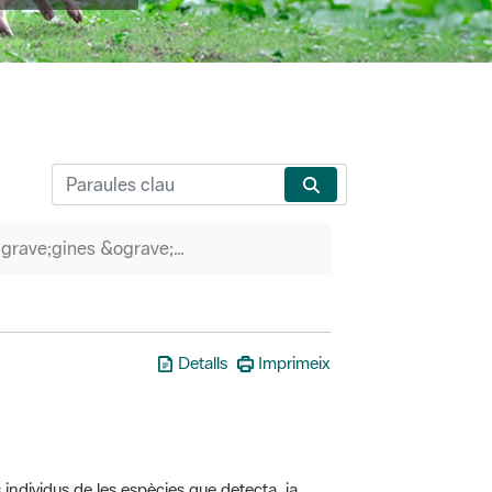
P&agrave;gines &ograve;rfenes
Detalls
Imprimeix
 individus de les espècies que detecta, ja