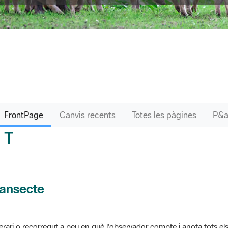
FrontPage
Canvis recents
Totes les pàgines
T
sari
ransecte
nerari o recorregut a peu en què l'observador compte i anota tots els