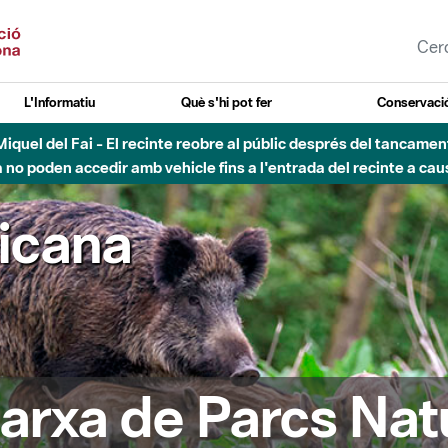
L'Informatiu
Què s'hi pot fer
Conservació
nt Miquel del Fai - El recinte reobre al públic després del tancam
o poden accedir amb vehicle fins a l'entrada del recinte a caus
ricana
arxa de Parcs Nat