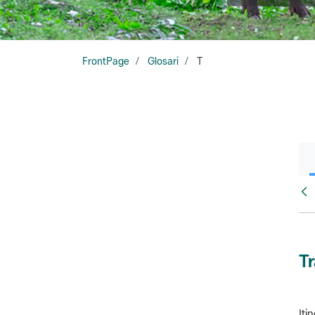
FrontPage
Glosari
T
Glo
T
Iti