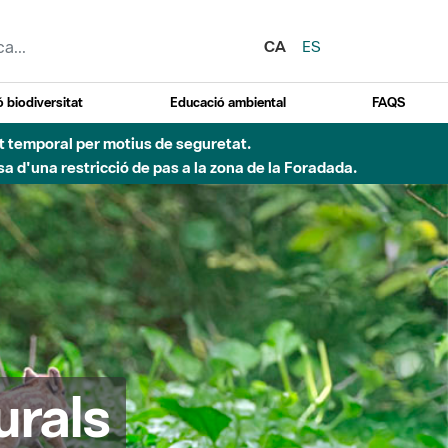
CA
ES
 biodiversitat
Educació ambiental
FAQS
ent temporal per motius de seguretat.
a d'una restricció de pas a la zona de la Foradada.
urals