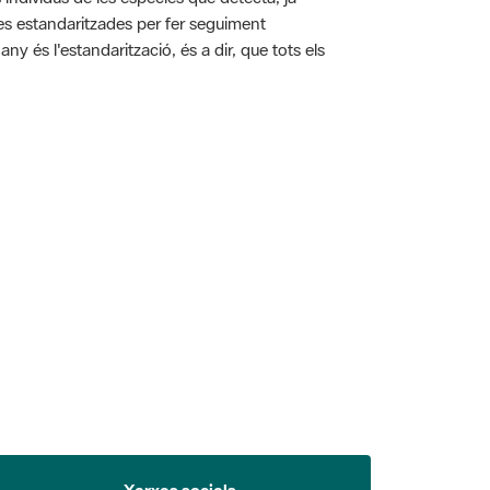
ies estandaritzades per fer seguiment
y és l'estandarització, és a dir, que tots els
 5.
Xarxes socials