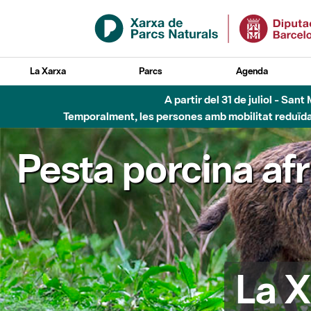
Salta al contingut principal
La Xarxa
Parcs
Agenda
A partir del 31 de juliol - Sa
Temporalment, les persones amb mobilitat reduïda n
Pesta porcina af
La X