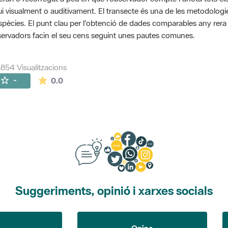
ui visualment o auditivament. El transecte és una de les metodolog
spècies. El punt clau per l'obtenció de dades comparables any rera an
ervadors facin el seu cens seguint unes pautes comunes.
854 Visualitzacions
La mitjana de les valoracions és de 0 estrelles de
-
0.0
Suggeriments, opinió i xarxes socials
Opina