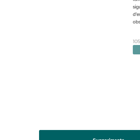
sig
d'e
obs
105
Suggeriments