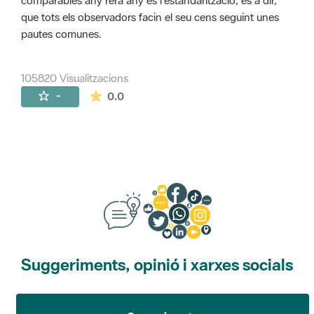
comparables any rera any és l'estandarització, és a dir,
que tots els observadors facin el seu cens seguint unes
pautes comunes.
105820 Visualitzacions
La mitjana de les valoracions és de 0 estr
-
0.0
Suggeriments, opinió i xarxes socials