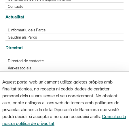
Contacte
Actualitat
L'Informatiu dels Parcs
Gaudim als Parcs
Directori
Directori de contacte
Xarxes socials
Aplicacions mòbils
Aquest portal web únicament utilitza galetes pròpies amb
Bústia de suggeriments
finalitat tècnica, no recapta ni cedeix dades de caràcter
Opineu sobre els parcs
personal dels usuaris sense el seu coneixement. No obstant
això, conté enllaços a llocs web de tercers amb polítiques de
privacitat alienes a la de la Diputació de Barcelona que vostè
podrà decidir si accepta o no quan accedeixi a ells.
Consulteu la
MAPA WEB
AVÍS LEGAL
ACCESSIBILITAT
nostra política de privacitat