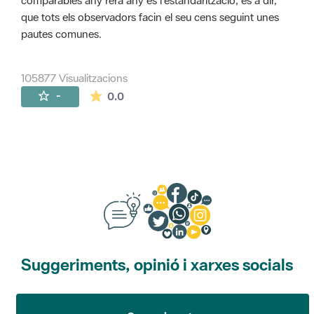
comparables any rera any és l'estandarització, és a dir,
que tots els observadors facin el seu cens seguint unes
pautes comunes.
105877 Visualitzacions
La mitjana de les valoracions és de 0 estr
-
0.0
Suggeriments, opinió i xarxes socials