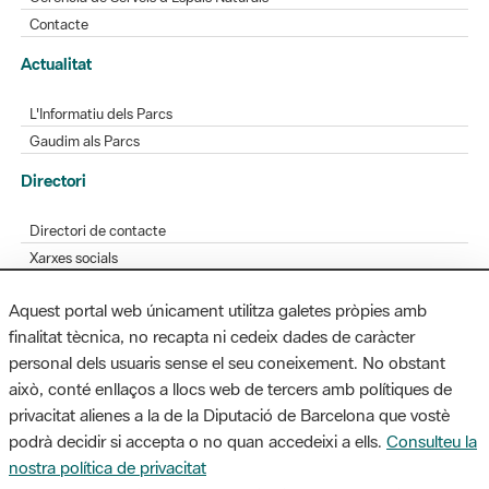
Contacte
Actualitat
L'Informatiu dels Parcs
Gaudim als Parcs
Directori
Directori de contacte
Xarxes socials
Aplicacions mòbils
Aquest portal web únicament utilitza galetes pròpies amb
Bústia de suggeriments
finalitat tècnica, no recapta ni cedeix dades de caràcter
Opineu sobre els parcs
personal dels usuaris sense el seu coneixement. No obstant
això, conté enllaços a llocs web de tercers amb polítiques de
privacitat alienes a la de la Diputació de Barcelona que vostè
podrà decidir si accepta o no quan accedeixi a ells.
Consulteu la
MAPA WEB
AVÍS LEGAL
ACCESSIBILITAT
nostra política de privacitat