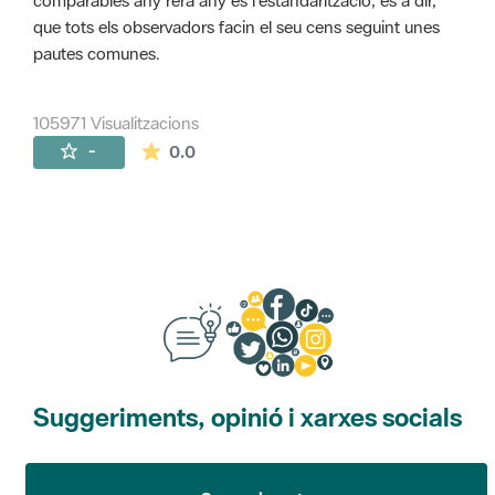
comparables any rera any és l'estandarització, és a dir,
que tots els observadors facin el seu cens seguint unes
pautes comunes.
105971 Visualitzacions
La mitjana de les valoracions és de 0 estr
-
0.0
Suggeriments, opinió i xarxes socials