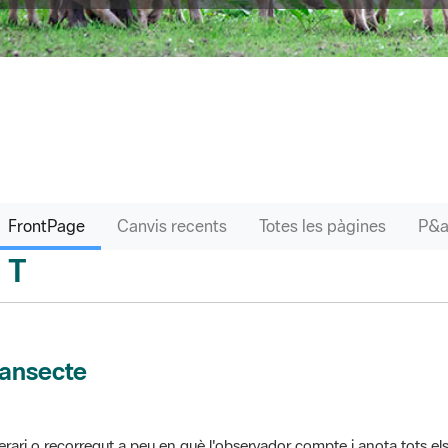
FrontPage
Canvis recents
Totes les pàgines
T
sari
ransecte
nerari o recorregut a peu en què l'observador compte i anota tots els