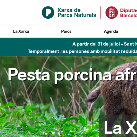
Salta al contingut principal
La Xarxa
Parcs
Agenda
A partir del 31 de juliol - Sa
Temporalment, les persones amb mobilitat reduïda n
Pesta porcina af
La X