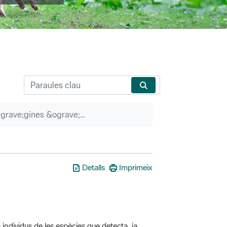
P&agrave;gines &ograve;rfenes
Detalls
Imprimeix
 individus de les espècies que detecta, ja