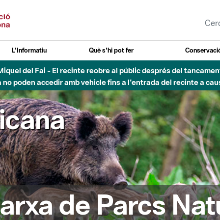
L'Informatiu
Què s'hi pot fer
Conservació
nt Miquel del Fai - El recinte reobre al públic després del tancam
o poden accedir amb vehicle fins a l'entrada del recinte a caus
ricana
arxa de Parcs Nat