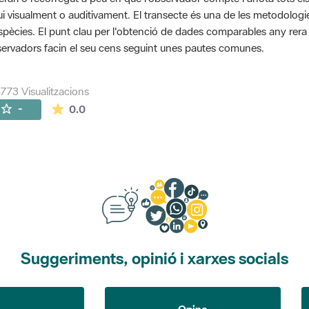
ui visualment o auditivament. El transecte és una de les metodolog
spècies. El punt clau per l'obtenció de dades comparables any rera an
ervadors facin el seu cens seguint unes pautes comunes.
773 Visualitzacions
La mitjana de les valoracions és de 0 estrelles de
-
0.0
Suggeriments, opinió i xarxes socials
Opina