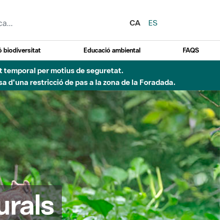
CA
ES
 biodiversitat
Educació ambiental
FAQS
ent temporal per motius de seguretat.
a d'una restricció de pas a la zona de la Foradada.
urals