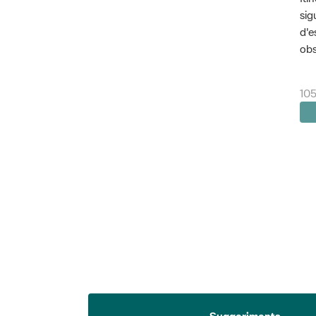
sig
d'e
obs
105
Suggeriments