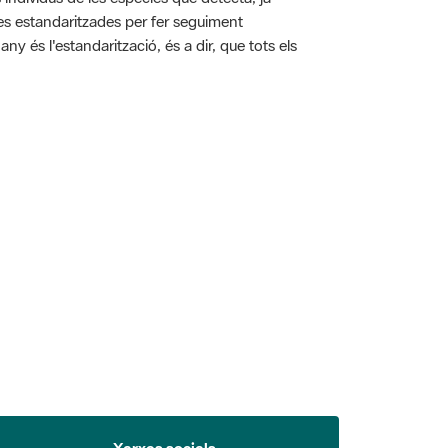
ies estandaritzades per fer seguiment
y és l'estandarització, és a dir, que tots els
 5.
Xarxes socials