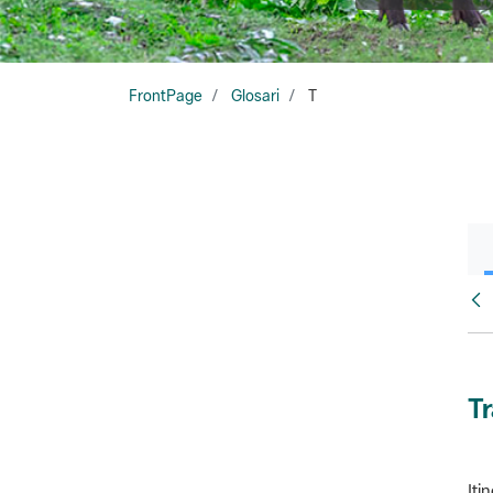
FrontPage
Glosari
T
Glo
T
Iti