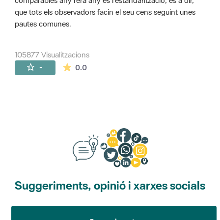
comparables any rera any és l'estandarització, és a dir,
que tots els observadors facin el seu cens seguint unes
pautes comunes.
105877 Visualitzacions
La mitjana de les valoracions és de 0 estr
-
0.0
Suggeriments, opinió i xarxes socials