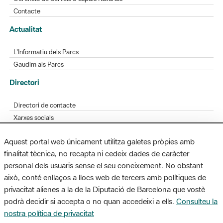
Contacte
Actualitat
L'Informatiu dels Parcs
Gaudim als Parcs
Directori
Directori de contacte
Xarxes socials
Aplicacions mòbils
Aquest portal web únicament utilitza galetes pròpies amb
Bústia de suggeriments
finalitat tècnica, no recapta ni cedeix dades de caràcter
Opineu sobre els parcs
personal dels usuaris sense el seu coneixement. No obstant
això, conté enllaços a llocs web de tercers amb polítiques de
privacitat alienes a la de la Diputació de Barcelona que vostè
podrà decidir si accepta o no quan accedeixi a ells.
Consulteu la
MAPA WEB
AVÍS LEGAL
ACCESSIBILITAT
nostra política de privacitat