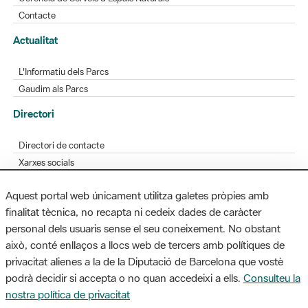
Contacte
Actualitat
L'Informatiu dels Parcs
Gaudim als Parcs
Directori
Directori de contacte
Xarxes socials
Aplicacions mòbils
Aquest portal web únicament utilitza galetes pròpies amb
Bústia de suggeriments
finalitat tècnica, no recapta ni cedeix dades de caràcter
Opineu sobre els parcs
personal dels usuaris sense el seu coneixement. No obstant
això, conté enllaços a llocs web de tercers amb polítiques de
privacitat alienes a la de la Diputació de Barcelona que vostè
podrà decidir si accepta o no quan accedeixi a ells.
Consulteu la
MAPA WEB
AVÍS LEGAL
ACCESSIBILITAT
nostra política de privacitat