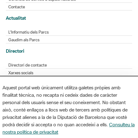
Contacte
Actualitat
L'Informatiu dels Parcs
Gaudim als Parcs
Directori
Directori de contacte
Xarxes socials
Aplicacions mòbils
Aquest portal web únicament utilitza galetes pròpies amb
Bústia de suggeriments
finalitat tècnica, no recapta ni cedeix dades de caràcter
Opineu sobre els parcs
personal dels usuaris sense el seu coneixement. No obstant
això, conté enllaços a llocs web de tercers amb polítiques de
privacitat alienes a la de la Diputació de Barcelona que vostè
podrà decidir si accepta o no quan accedeixi a ells.
Consulteu la
MAPA WEB
AVÍS LEGAL
ACCESSIBILITAT
nostra política de privacitat