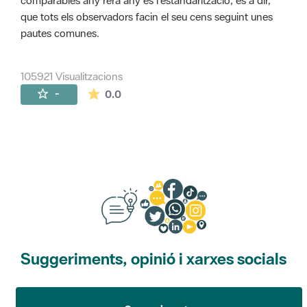
comparables any rera any és l'estandarització, és a dir,
que tots els observadors facin el seu cens seguint unes
pautes comunes.
105921 Visualitzacions
La mitjana de les valoracions és de 0 estr
-
0.0
Suggeriments, opinió i xarxes socials