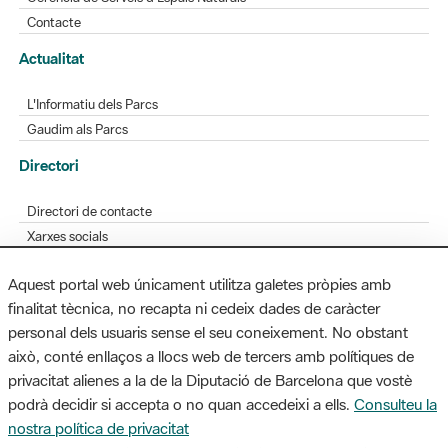
Contacte
Actualitat
L'Informatiu dels Parcs
Gaudim als Parcs
Directori
Directori de contacte
Xarxes socials
Aplicacions mòbils
Aquest portal web únicament utilitza galetes pròpies amb
Bústia de suggeriments
finalitat tècnica, no recapta ni cedeix dades de caràcter
Opineu sobre els parcs
personal dels usuaris sense el seu coneixement. No obstant
això, conté enllaços a llocs web de tercers amb polítiques de
privacitat alienes a la de la Diputació de Barcelona que vostè
podrà decidir si accepta o no quan accedeixi a ells.
Consulteu la
MAPA WEB
AVÍS LEGAL
ACCESSIBILITAT
nostra política de privacitat