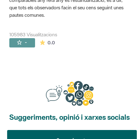
comparables any rera any és l'estandarització, és a dir,
que tots els observadors facin el seu cens seguint unes
pautes comunes.
105983 Visualitzacions
La mitjana de les valoracions és de 0 estr
-
0.0
Suggeriments, opinió i xarxes socials