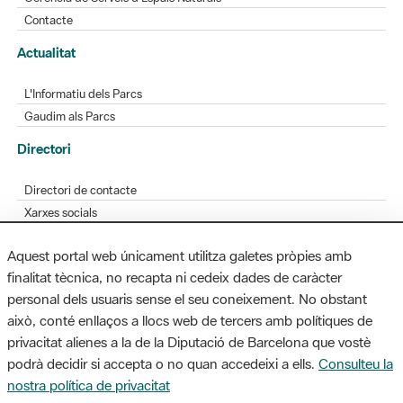
Contacte
Actualitat
L'Informatiu dels Parcs
Gaudim als Parcs
Directori
Directori de contacte
Xarxes socials
Aplicacions mòbils
Aquest portal web únicament utilitza galetes pròpies amb
Bústia de suggeriments
finalitat tècnica, no recapta ni cedeix dades de caràcter
Opineu sobre els parcs
personal dels usuaris sense el seu coneixement. No obstant
això, conté enllaços a llocs web de tercers amb polítiques de
privacitat alienes a la de la Diputació de Barcelona que vostè
podrà decidir si accepta o no quan accedeixi a ells.
Consulteu la
MAPA WEB
AVÍS LEGAL
ACCESSIBILITAT
nostra política de privacitat