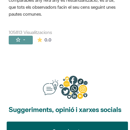
comparables any rera any és l'estandarització, és a dir,
que tots els observadors facin el seu cens seguint unes
pautes comunes.
105813 Visualitzacions
La mitjana de les valoracions és de 0 estr
-
0.0
Suggeriments, opinió i xarxes socials