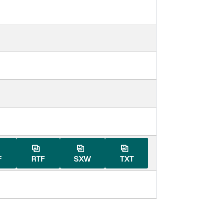
F
RTF
SXW
TXT