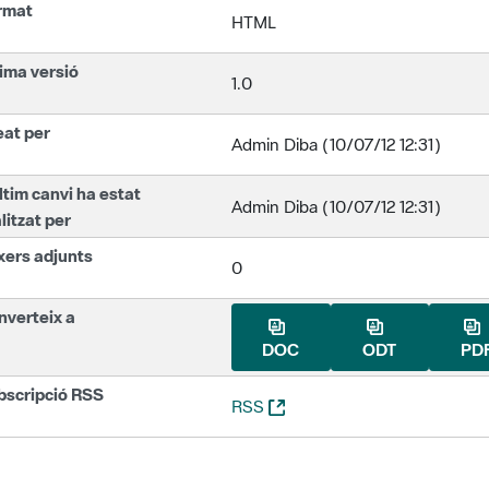
rmat
HTML
ima versió
1.0
eat per
Admin Diba (10/07/12 12:31)
ltim canvi ha estat
Admin Diba (10/07/12 12:31)
litzat per
xers adjunts
0
nverteix a
DOC
ODT
PD
bscripció RSS
(Obre una nova finestra)
RSS