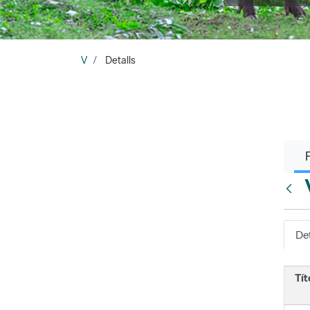
V
Detalls
Vés e
Det
Tít