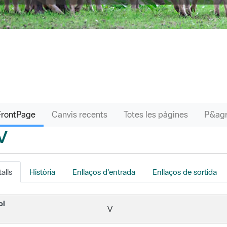
FrontPage
Canvis recents
Totes les pàgines
V
nrere
alls
Història
Enllaços d'entrada
Enllaços de sortida
ol
V