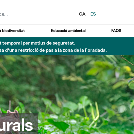
CA
ES
 biodiversitat
Educació ambiental
FAQS
ent temporal per motius de seguretat.
a d'una restricció de pas a la zona de la Foradada.
urals