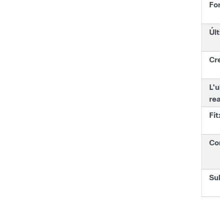
Fo
Últ
Cr
L'u
rea
Fit
Co
Su