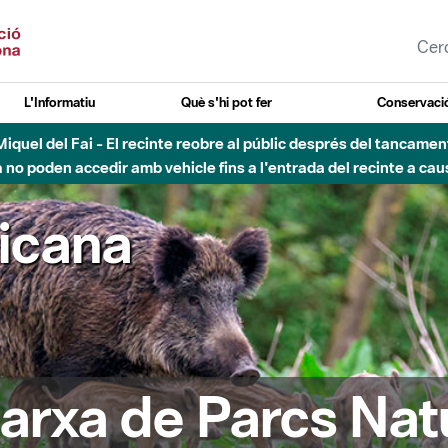
L'Informatiu
Què s'hi pot fer
Conservació
nt Miquel del Fai - El recinte reobre al públic després del tancam
o poden accedir amb vehicle fins a l'entrada del recinte a caus
ricana
arxa de Parcs Nat