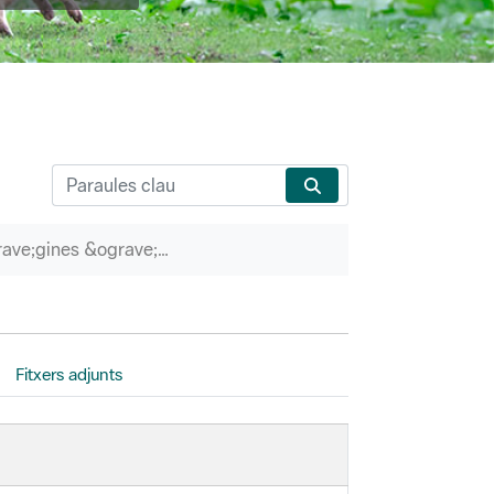
P&agrave;gines &ograve;rfenes
Fitxers adjunts