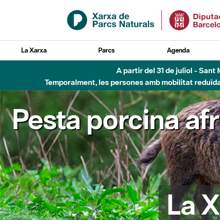
Salta al contingut principal
La Xarxa
Parcs
Agenda
A partir del 31 de juliol - Sa
Temporalment, les persones amb mobilitat reduïda n
Pesta porcina af
La X