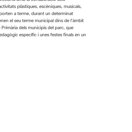
tivitats plàstiques, escèniques, musicals,
 es porten a terme, durant un determinat
tenen el seu terme municipal dins de l'àmbit
e Primària dels municipis del parc, que
pedagògic específic i unes festes finals en un
 5.