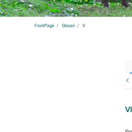
FrontPage
Glosari
V
Glo
Vi
Pro