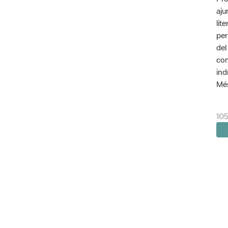
aju
lit
per
del
com
ind
Més
105