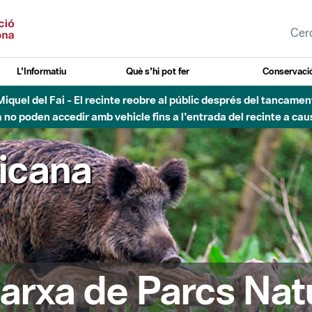
L'Informatiu
Què s'hi pot fer
Conservació
nt Miquel del Fai - El recinte reobre al públic després del tancam
o poden accedir amb vehicle fins a l'entrada del recinte a caus
ricana
arxa de Parcs Nat