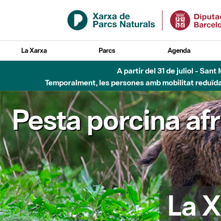
Salta al contingut principal
La Xarxa
Parcs
Agenda
A partir del 31 de juliol - Sa
Temporalment, les persones amb mobilitat reduïda n
Pesta porcina af
La X