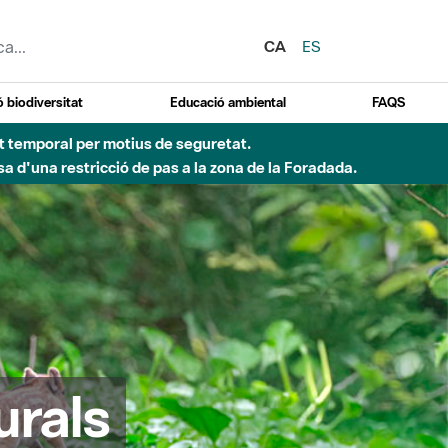
CA
ES
 biodiversitat
Educació ambiental
FAQS
ent temporal per motius de seguretat.
a d'una restricció de pas a la zona de la Foradada.
urals