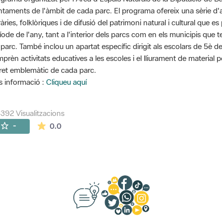
ntaments de l'àmbit de cada parc. El programa ofereix una sèrie d'ac
eràries, folklòriques i de difusió del patrimoni natural i cultural que
íode de l'any, tant a l'interior dels parcs com en els municipis que 
 parc. També inclou un apartat específic dirigit als escolars de 5è d
prèn activitats educatives a les escoles i el lliurament de material 
ret emblemàtic de cada parc.
 informació :
Cliqueu aquí
392 Visualitzacions
La mitjana de les valoracions és de 0 estrelles de
-
0.0