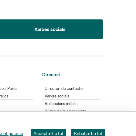
Xarxes socials
Directori
dels Parcs
Directori de contacte
Parcs
Xarxes socials
Aplicacions mòbils
Bústia de suggeriments
Opineu sobre els parcs
Configuració
Accepta-ho tot
Rebutja-ho tot