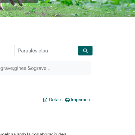
P&agrave;gines &ograve;rfenes
Detalls
Imprimeix
rcelona amb la col·laboració dels