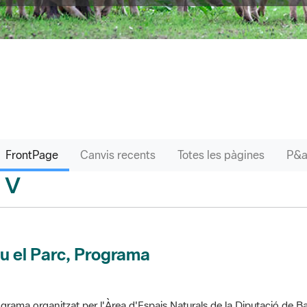
FrontPage
Canvis recents
Totes les pàgines
V
sari
u el Parc, Programa
grama organitzat per l'Àrea d'Espais Naturals de la Diputació de Ba