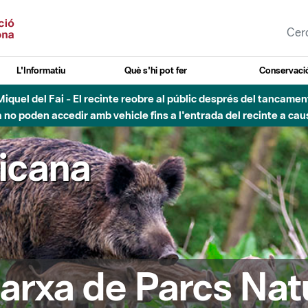
L'Informatiu
Què s'hi pot fer
Conservació
nt Miquel del Fai - El recinte reobre al públic després del tancam
o poden accedir amb vehicle fins a l'entrada del recinte a caus
ricana
arxa de Parcs Nat