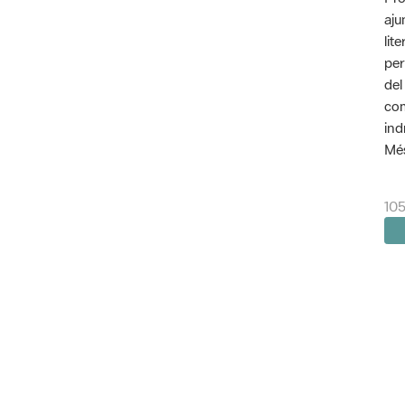
aju
lit
per
del
com
ind
Més
105