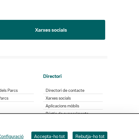
Xarxes socials
Directori
dels Parcs
Directori de contacte
Parcs
Xarxes socials
Aplicacions mòbils
Bústia de suggeriments
Opineu sobre els parcs
Configuració
Accepta-ho tot
Rebutja-ho tot