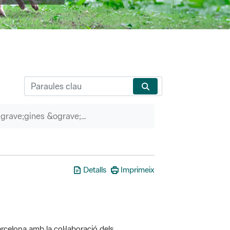
P&agrave;gines &ograve;rfenes
Detalls
Imprimeix
rcelona amb la col·laboració dels