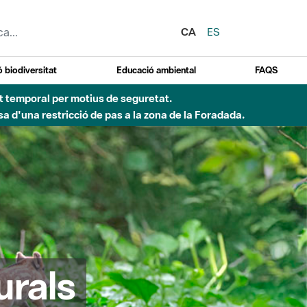
CA
ES
 biodiversitat
Educació ambiental
FAQS
ent temporal per motius de seguretat.
a d'una restricció de pas a la zona de la Foradada.
urals