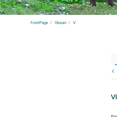
FrontPage
Glosari
V
Glo
Vi
Pro