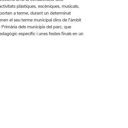
tivitats plàstiques, escèniques, musicals,
 es porten a terme, durant un determinat
tenen el seu terme municipal dins de l'àmbit
e Primària dels municipis del parc, que
pedagògic específic i unes festes finals en un
 5.