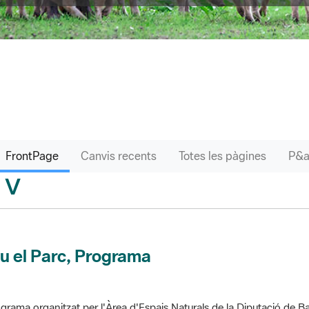
FrontPage
Canvis recents
Totes les pàgines
V
sari
u el Parc, Programa
grama organitzat per l'Àrea d'Espais Naturals de la Diputació de Ba