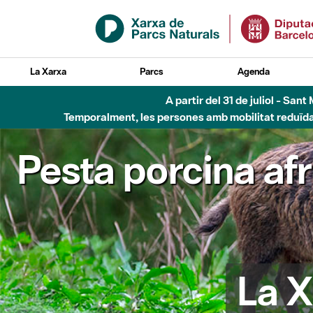
Salta al contingut principal
La Xarxa
Parcs
Agenda
A partir del 31 de juliol - Sa
Temporalment, les persones amb mobilitat reduïda n
Pesta porcina af
La X