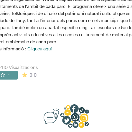
ntaments de l'àmbit de cada parc. El programa ofereix una sèrie d'ac
eràries, folklòriques i de difusió del patrimoni natural i cultural que
íode de l'any, tant a l'interior dels parcs com en els municipis que 
 parc. També inclou un apartat específic dirigit als escolars de 5è d
prèn activitats educatives a les escoles i el lliurament de material 
ret emblemàtic de cada parc.
 informació :
Cliqueu aquí
410 Visualitzacions
La mitjana de les valoracions és de 0 estrelles de
-
0.0