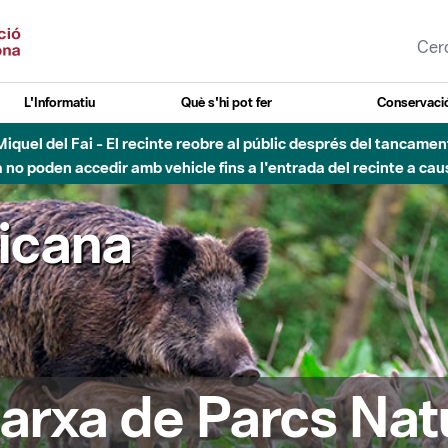
L'Informatiu
Què s'hi pot fer
Conservació
nt Miquel del Fai - El recinte reobre al públic després del tancam
o poden accedir amb vehicle fins a l'entrada del recinte a caus
ricana
arxa de Parcs Nat