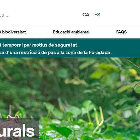
CA
ES
 biodiversitat
Educació ambiental
FAQS
ent temporal per motius de seguretat.
a d'una restricció de pas a la zona de la Foradada.
urals