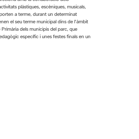
tivitats plàstiques, escèniques, musicals,
 es porten a terme, durant un determinat
tenen el seu terme municipal dins de l'àmbit
e Primària dels municipis del parc, que
pedagògic específic i unes festes finals en un
 5.