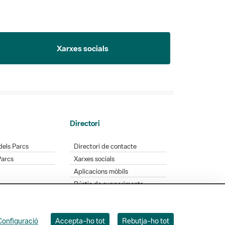
Xarxes socials
Directori
dels Parcs
Directori de contacte
Parcs
Xarxes socials
Aplicacions mòbils
Bústia de suggeriments
Opineu sobre els parcs
Configuració
Accepta-ho tot
Rebutja-ho tot