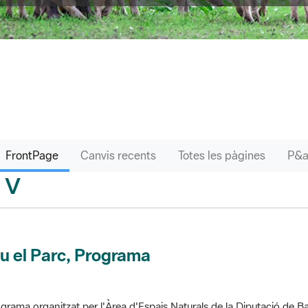
FrontPage
Canvis recents
Totes les pàgines
V
sari
u el Parc, Programa
grama organitzat per l'Àrea d'Espais Naturals de la Diputació de Ba