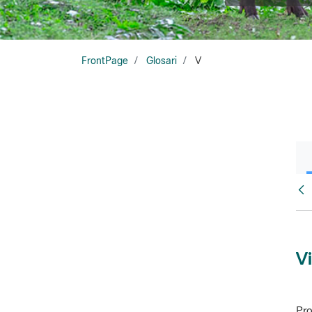
FrontPage
Glosari
V
Glo
Vi
Pro