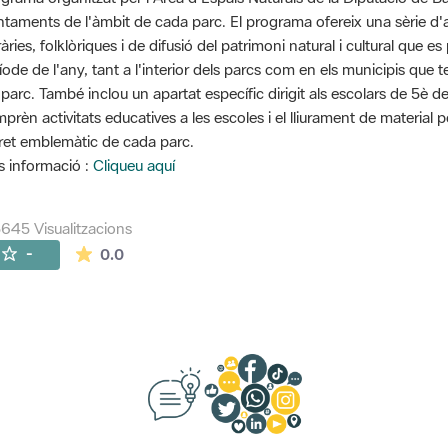
ntaments de l'àmbit de cada parc. El programa ofereix una sèrie d'ac
eràries, folklòriques i de difusió del patrimoni natural i cultural que
íode de l'any, tant a l'interior dels parcs com en els municipis que 
 parc. També inclou un apartat específic dirigit als escolars de 5è d
prèn activitats educatives a les escoles i el lliurament de material 
ret emblemàtic de cada parc.
 informació :
Cliqueu aquí
645 Visualitzacions
La mitjana de les valoracions és de 0 estrelles de
-
0.0