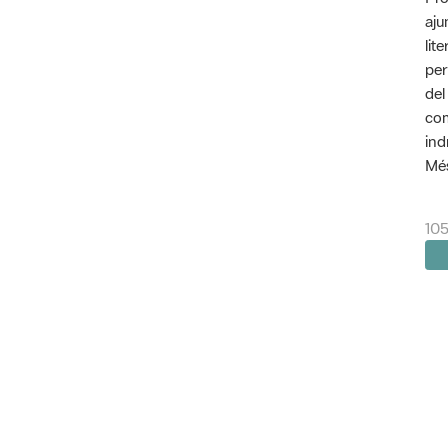
aju
lit
per
del
com
ind
Més
105