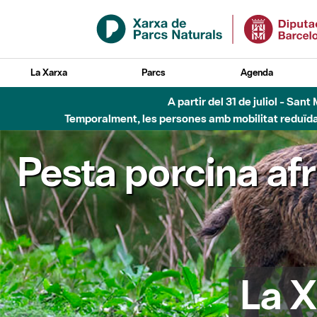
Salta al contingut principal
La Xarxa
Parcs
Agenda
A partir del 31 de juliol - Sa
Temporalment, les persones amb mobilitat reduïda n
Pesta porcina af
La X