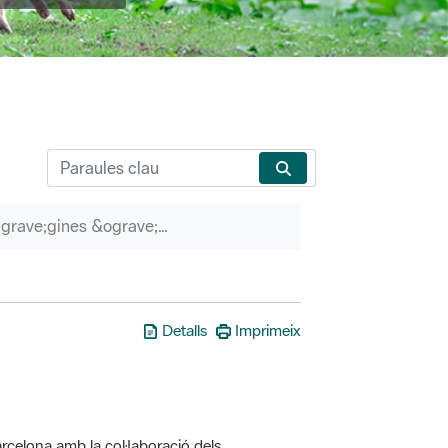
P&agrave;gines &ograve;rfenes
Detalls
Imprimeix
rcelona amb la col·laboració dels