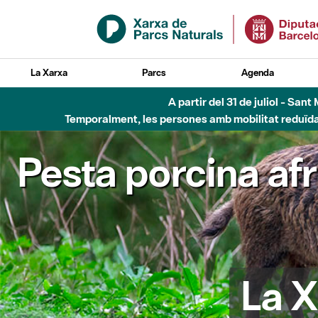
Salta al contingut principal
La Xarxa
Parcs
Agenda
A partir del 31 de juliol - Sa
Temporalment, les persones amb mobilitat reduïda n
Pesta porcina af
La X