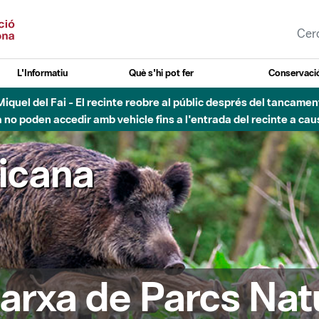
L'Informatiu
Què s'hi pot fer
Conservació
nt Miquel del Fai - El recinte reobre al públic després del tancam
o poden accedir amb vehicle fins a l'entrada del recinte a caus
ricana
arxa de Parcs Nat