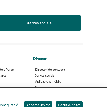
Xarxes socials
Directori
dels Parcs
Directori de contacte
Parcs
Xarxes socials
Aplicacions mòbils
Bústia de suggeriments
Opineu sobre els parcs
Configuració
Accepta-ho tot
Rebutja-ho tot