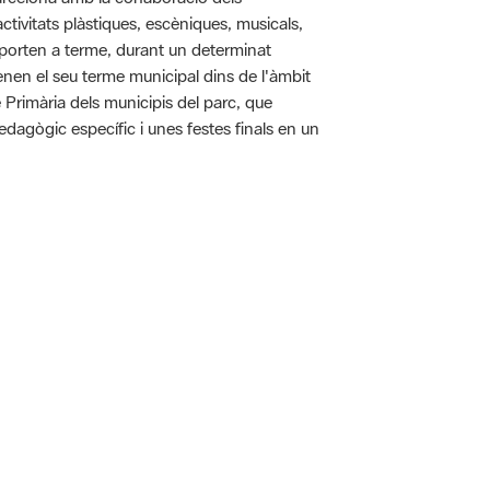
tivitats plàstiques, escèniques, musicals,
 es porten a terme, durant un determinat
tenen el seu terme municipal dins de l'àmbit
e Primària dels municipis del parc, que
pedagògic específic i unes festes finals en un
 5.