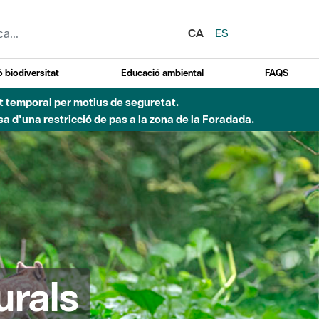
CA
ES
 biodiversitat
Educació ambiental
FAQS
ent temporal per motius de seguretat.
a d'una restricció de pas a la zona de la Foradada.
urals