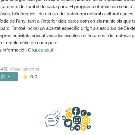
ntaments de l'àmbit de cada parc. El programa ofereix una sèrie d'ac
eràries, folklòriques i de difusió del patrimoni natural i cultural que
íode de l'any, tant a l'interior dels parcs com en els municipis que 
 parc. També inclou un apartat específic dirigit als escolars de 5è d
prèn activitats educatives a les escoles i el lliurament de material 
ret emblemàtic de cada parc.
 informació :
Cliqueu aquí
482 Visualitzacions
La mitjana de les valoracions és de 0 estrelles de
-
0.0