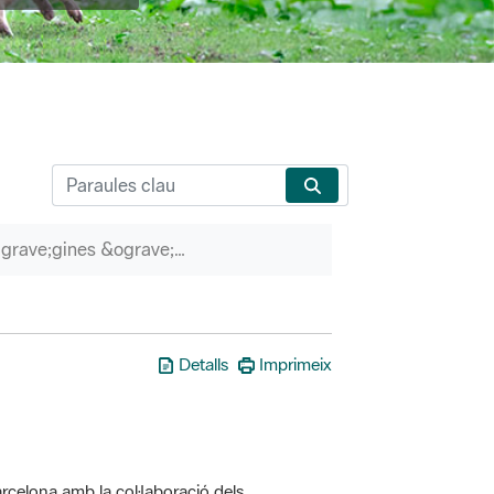
P&agrave;gines &ograve;rfenes
Detalls
Imprimeix
rcelona amb la col·laboració dels