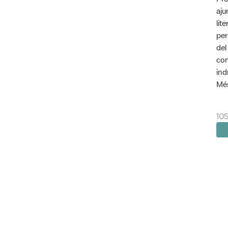
aju
lit
per
del
com
ind
Més
105