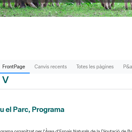
FrontPage
Canvis recents
Totes les pàgines
V
sari
u el Parc, Programa
grama organitzat per l'Àrea d'Espais Naturals de la Diputació de Ba