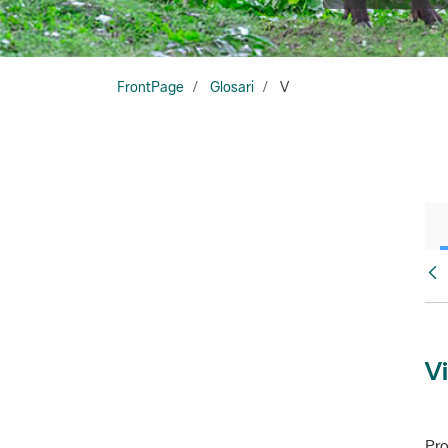
FrontPage
Glosari
V
Glo
Vi
Pro