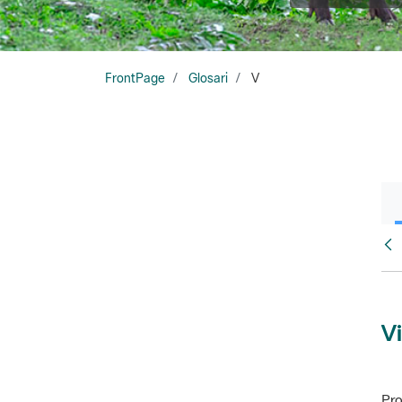
FrontPage
Glosari
V
Glo
Vi
Pro