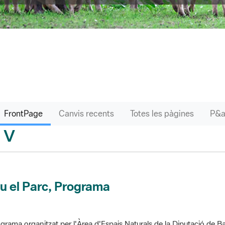
FrontPage
Canvis recents
Totes les pàgines
V
sari
u el Parc, Programa
grama organitzat per l'Àrea d'Espais Naturals de la Diputació de Ba