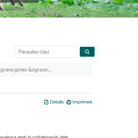
P&agrave;gines &ograve;rfenes
Detalls
Imprimeix
rcelona amb la col·laboració dels