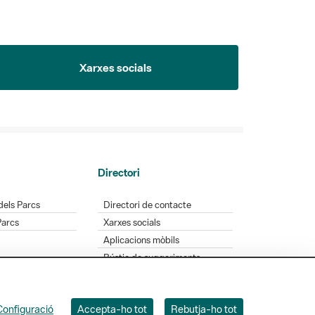
Xarxes socials
Directori
dels Parcs
Directori de contacte
Parcs
Xarxes socials
Aplicacions mòbils
Bústia de suggeriments
Opineu sobre els parcs
Configuració
Accepta-ho tot
Rebutja-ho tot