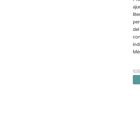
aju
lit
per
del
com
ind
Més
105