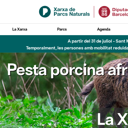
Salta al contingut principal
La Xarxa
Parcs
Agenda
A partir del 31 de juliol - Sa
Temporalment, les persones amb mobilitat reduïda n
Pesta porcina af
La X