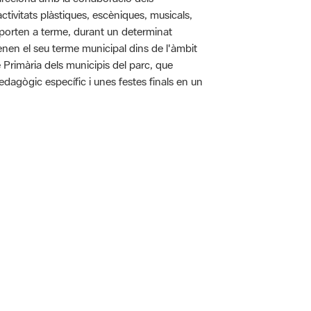
tivitats plàstiques, escèniques, musicals,
 es porten a terme, durant un determinat
tenen el seu terme municipal dins de l'àmbit
e Primària dels municipis del parc, que
pedagògic específic i unes festes finals en un
 5.