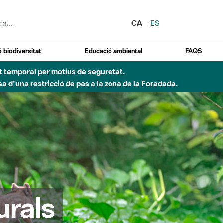
CA
ES
 biodiversitat
Educació ambiental
FAQS
ent temporal per motius de seguretat.
a d'una restricció de pas a la zona de la Foradada.
urals