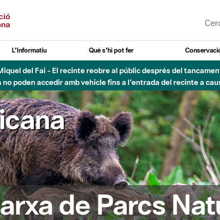
L'Informatiu
Què s'hi pot fer
Conservació
nt Miquel del Fai - El recinte reobre al públic després del tancam
o poden accedir amb vehicle fins a l'entrada del recinte a caus
ricana
arxa de Parcs Nat