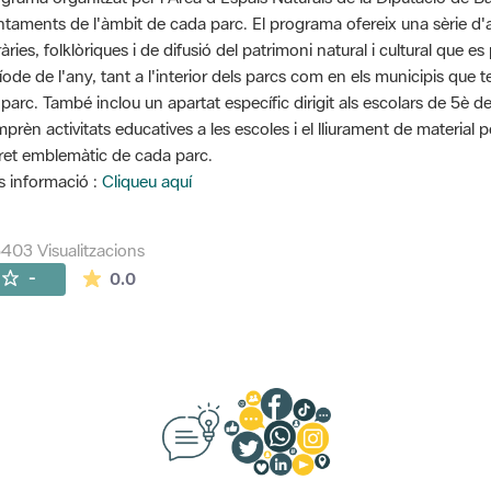
ntaments de l'àmbit de cada parc. El programa ofereix una sèrie d'ac
eràries, folklòriques i de difusió del patrimoni natural i cultural que
íode de l'any, tant a l'interior dels parcs com en els municipis que 
 parc. També inclou un apartat específic dirigit als escolars de 5è d
prèn activitats educatives a les escoles i el lliurament de material 
ret emblemàtic de cada parc.
 informació :
Cliqueu aquí
403 Visualitzacions
La mitjana de les valoracions és de 0 estrelles de
-
0.0