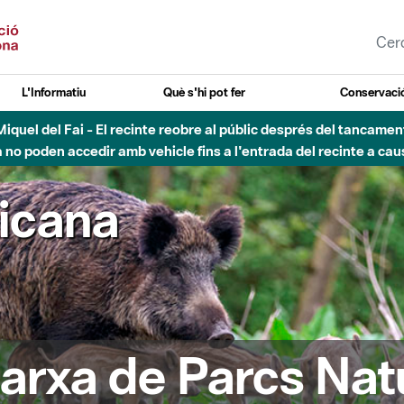
L'Informatiu
Què s'hi pot fer
Conservació
nt Miquel del Fai - El recinte reobre al públic després del tancam
o poden accedir amb vehicle fins a l'entrada del recinte a caus
ricana
arxa de Parcs Nat