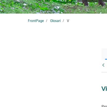
FrontPage
Glosari
V
Glo
Vi
Pro