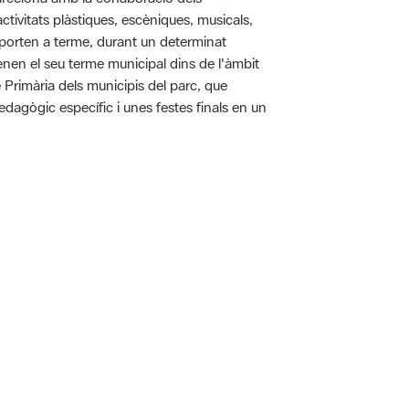
tivitats plàstiques, escèniques, musicals,
 es porten a terme, durant un determinat
tenen el seu terme municipal dins de l'àmbit
e Primària dels municipis del parc, que
pedagògic específic i unes festes finals en un
 5.