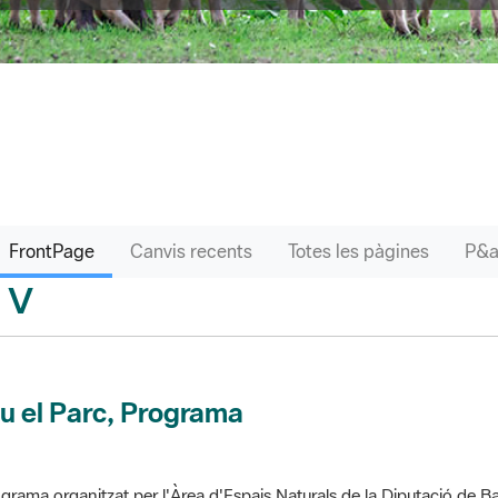
FrontPage
Canvis recents
Totes les pàgines
V
sari
u el Parc, Programa
grama organitzat per l'Àrea d'Espais Naturals de la Diputació de Ba