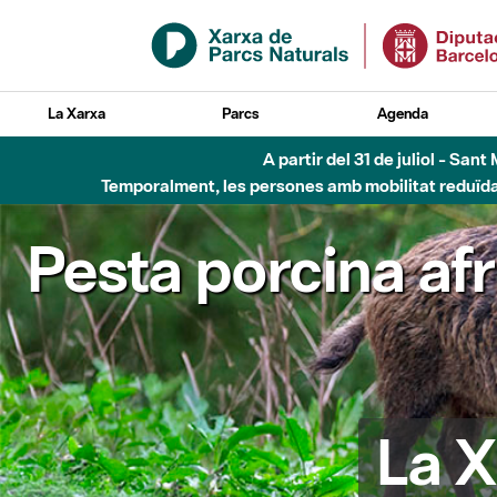
Salta al contingut principal
La Xarxa
Parcs
Agenda
A partir del 31 de juliol - Sa
Temporalment, les persones amb mobilitat reduïda n
Pesta porcina af
La X