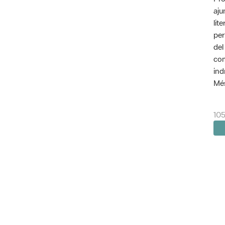
aju
lit
per
del
com
ind
Més
105