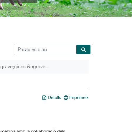
P&agrave;gines &ograve;rfenes
Detalls
Imprimeix
rcelona amb la col·laboració dels