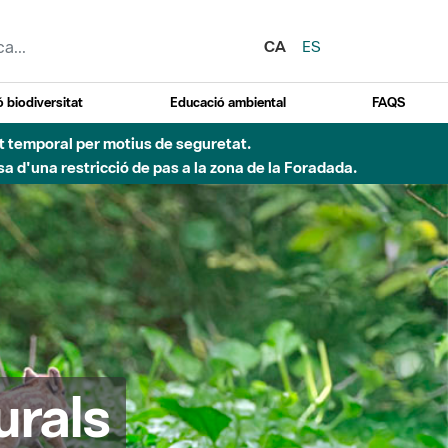
CA
ES
 biodiversitat
Educació ambiental
FAQS
ent temporal per motius de seguretat.
a d'una restricció de pas a la zona de la Foradada.
urals