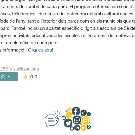
ntaments de l'àmbit de cada parc. El programa ofereix una sèrie d'ac
eràries, folklòriques i de difusió del patrimoni natural i cultural que
íode de l'any, tant a l'interior dels parcs com en els municipis que 
 parc. També inclou un apartat específic dirigit als escolars de 5è d
prèn activitats educatives a les escoles i el lliurament de material 
ret emblemàtic de cada parc.
 informació :
Cliqueu aquí
285 Visualitzacions
La mitjana de les valoracions és de 0 estrelles de
-
0.0