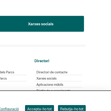
Xarxes socials
Directori
dels Parcs
Directori de contacte
Parcs
Xarxes socials
Aplicacions mòbils
Bústia de suggeriments
Opineu sobre els parcs
Configuració
Accepta-ho tot
Rebutja-ho tot