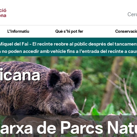
L'Informatiu
Què s'hi pot fer
Conservació
nt Miquel del Fai - El recinte reobre al públic després del tancam
o poden accedir amb vehicle fins a l'entrada del recinte a caus
ricana
arxa de Parcs Nat