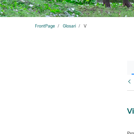
FrontPage
Glosari
V
Glo
Vi
Pro