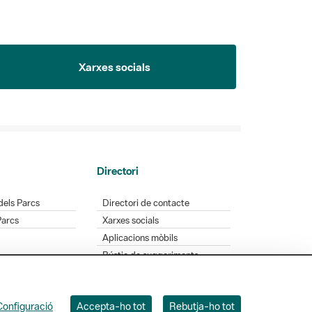
Xarxes socials
Directori
dels Parcs
Directori de contacte
Parcs
Xarxes socials
Aplicacions mòbils
Bústia de suggeriments
Opineu sobre els parcs
Configuració
Accepta-ho tot
Rebutja-ho tot