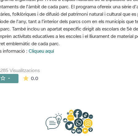
ntaments de l'àmbit de cada parc. El programa ofereix una sèrie d'ac
eràries, folklòriques i de difusió del patrimoni natural i cultural que
íode de l'any, tant a l'interior dels parcs com en els municipis que 
 parc. També inclou un apartat específic dirigit als escolars de 5è d
prèn activitats educatives a les escoles i el lliurament de material 
ret emblemàtic de cada parc.
 informació :
Cliqueu aquí
285 Visualitzacions
La mitjana de les valoracions és de 0 estrelles de
-
0.0