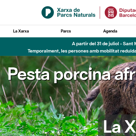
Salta al contingut principal
La Xarxa
Parcs
Agenda
A partir del 31 de juliol - Sa
Temporalment, les persones amb mobilitat reduïda n
Pesta porcina af
La X