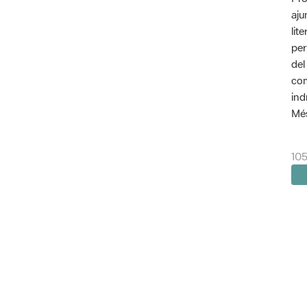
aju
lit
per
del
com
ind
Més
105