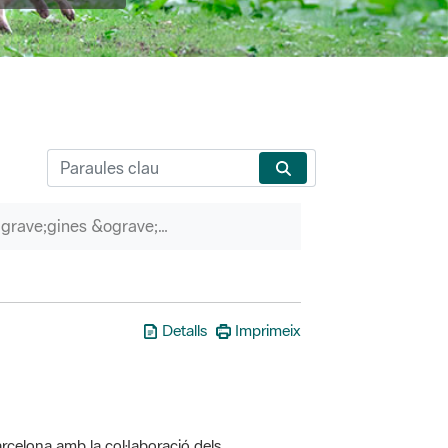
P&agrave;gines &ograve;rfenes
Detalls
Imprimeix
rcelona amb la col·laboració dels