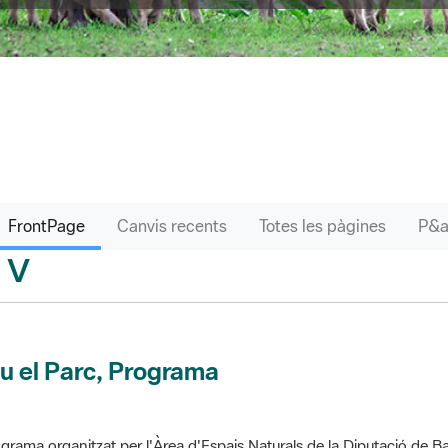
FrontPage
Canvis recents
Totes les pàgines
V
sari
u el Parc, Programa
grama organitzat per l'Àrea d'Espais Naturals de la Diputació de Ba