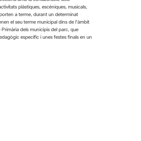
tivitats plàstiques, escèniques, musicals,
 es porten a terme, durant un determinat
tenen el seu terme municipal dins de l'àmbit
e Primària dels municipis del parc, que
pedagògic específic i unes festes finals en un
 5.