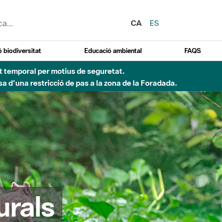
CA
ES
 biodiversitat
Educació ambiental
FAQS
ent temporal per motius de seguretat.
a d'una restricció de pas a la zona de la Foradada.
urals