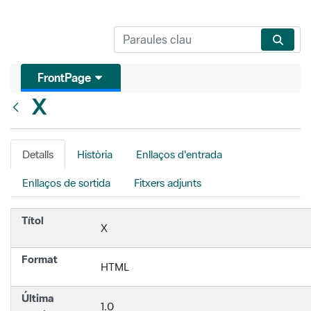
FrontPage
X
Vés enrere
Detalls
Història
Enllaços d'entrada
Enllaços de sortida
Fitxers adjunts
Títol
X
Format
HTML
Última
1.0