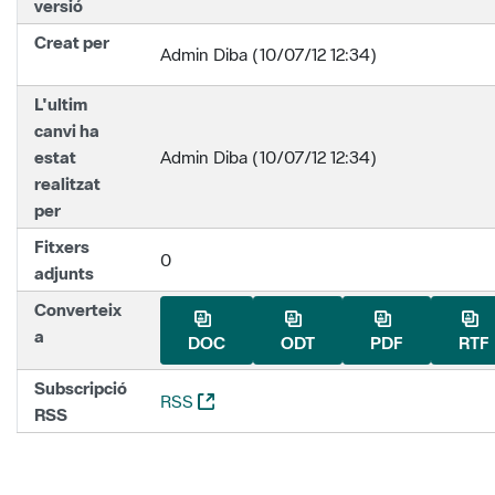
versió
Creat per
Admin Diba (10/07/12 12:34)
L'ultim
canvi ha
estat
Admin Diba (10/07/12 12:34)
realitzat
per
Fitxers
0
adjunts
Converteix
a
DOC
ODT
PDF
RTF
Subscripció
(Obre una nova finestra)
RSS
RSS