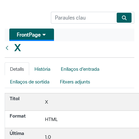
FrontPage
X
Vés enrere
Detalls
Història
Enllaços d'entrada
Enllaços de sortida
Fitxers adjunts
Títol
X
Format
HTML
Última
1.0