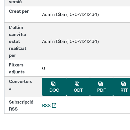
versió
Creat per
Admin Diba (10/07/12 12:34)
L'ultim
canvi ha
estat
Admin Diba (10/07/12 12:34)
realitzat
per
Fitxers
0
adjunts
Converteix
a
DOC
ODT
PDF
RTF
Subscripció
(Obre una nova finestra)
RSS
RSS