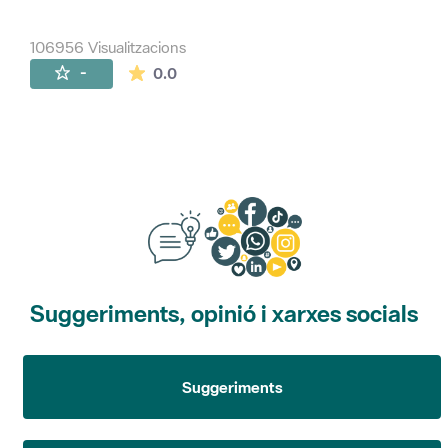
106956 Visualitzacions
La mitjana de les valoracions és de 0 estr
-
0.0
Suggeriments, opinió i xarxes socials
Suggeriments