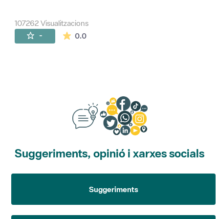
107262 Visualitzacions
La mitjana de les valoracions és de 0 estr
-
0.0
Suggeriments, opinió i xarxes socials
Suggeriments