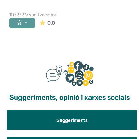
107272 Visualitzacions
La mitjana de les valoracions és de 0 estr
-
0.0
Suggeriments, opinió i xarxes socials
Suggeriments