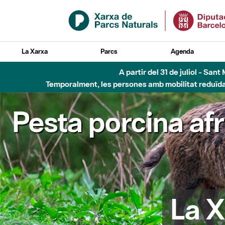
Salta al contingut principal
La Xarxa
Parcs
Agenda
A partir del 31 de juliol - Sa
Temporalment, les persones amb mobilitat reduïda n
Pesta porcina af
La X