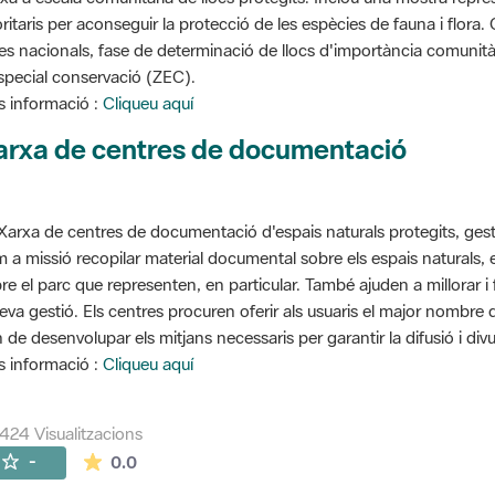
oritaris per aconseguir la protecció de les espècies de fauna i flora
stes nacionals, fase de determinació de llocs d'importància comunità
special conservació (ZEC).
 informació :
Cliqueu aquí
arxa de centres de documentació
Xarxa de centres de documentació d'espais naturals protegits, gest
 a missió recopilar material documental sobre els espais naturals,
re el parc que representen, en particular. També ajuden a millorar i f
seva gestió. Els centres procuren oferir als usuaris el major nombre
 de desenvolupar els mitjans necessaris per garantir la difusió i divu
 informació :
Cliqueu aquí
424 Visualitzacions
La mitjana de les valoracions és de 0 estrelles de
-
0.0