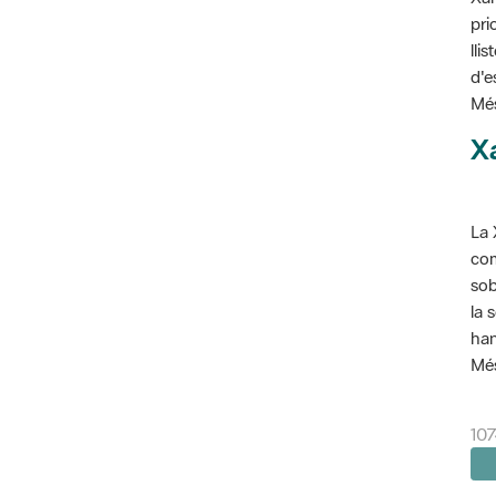
pri
lli
d'e
Més
X
La 
com
sob
la 
han
Més
107