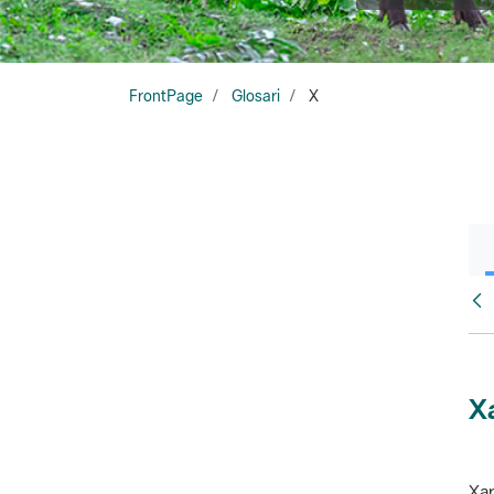
FrontPage
Glosari
X
Glo
X
Xar