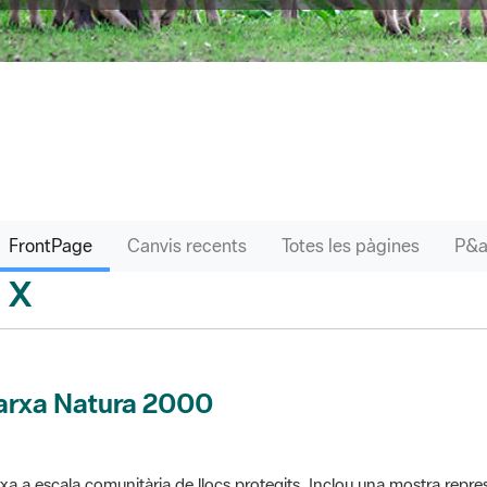
FrontPage
Canvis recents
Totes les pàgines
X
sari
arxa Natura 2000
xa a escala comunitària de llocs protegits. Inclou una mostra repres