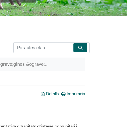
P&agrave;gines &ograve;rfenes
Detalls
Imprimeix
entativa d'hàbitats d'interès comunitàri i