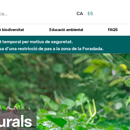
CA
ES
 biodiversitat
Educació ambiental
FAQS
ent temporal per motius de seguretat.
a d'una restricció de pas a la zona de la Foradada.
urals