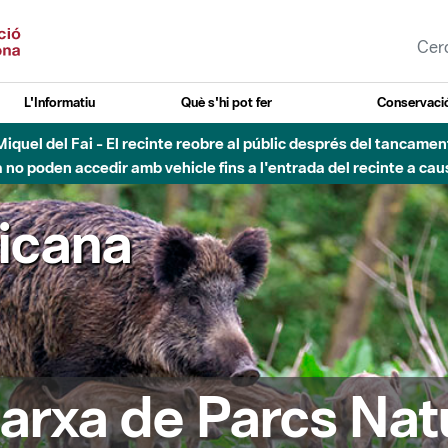
L'Informatiu
Què s'hi pot fer
Conservació
nt Miquel del Fai - El recinte reobre al públic després del tancam
o poden accedir amb vehicle fins a l'entrada del recinte a caus
ricana
arxa de Parcs Nat