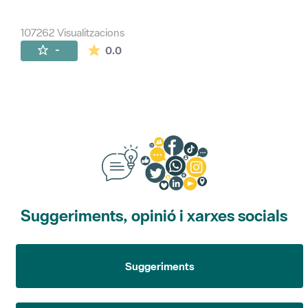
107262 Visualitzacions
La mitjana de les valoracions és de 0 estr
-
0.0
Suggeriments, opinió i xarxes socials
Suggeriments