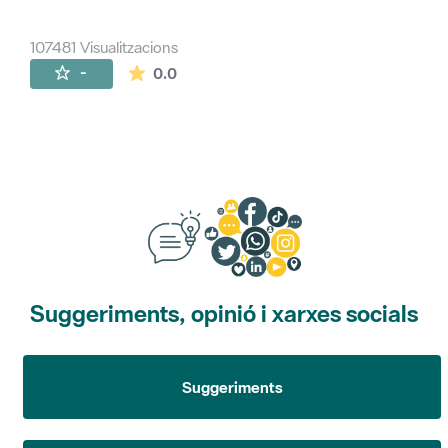
107481 Visualitzacions
La mitjana de les valoracions és de 0 estr
-
0.0
Suggeriments, opinió i xarxes socials
Suggeriments