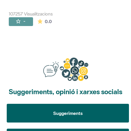
107257 Visualitzacions
La mitjana de les valoracions és de 0 estr
-
0.0
Suggeriments, opinió i xarxes socials
Suggeriments