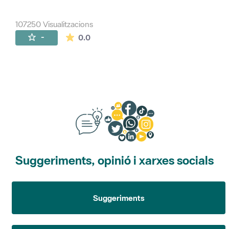
107250 Visualitzacions
La mitjana de les valoracions és de 0 estr
-
0.0
Suggeriments, opinió i xarxes socials
Suggeriments