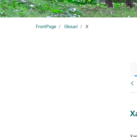
FrontPage
Glosari
X
Glo
X
Xar