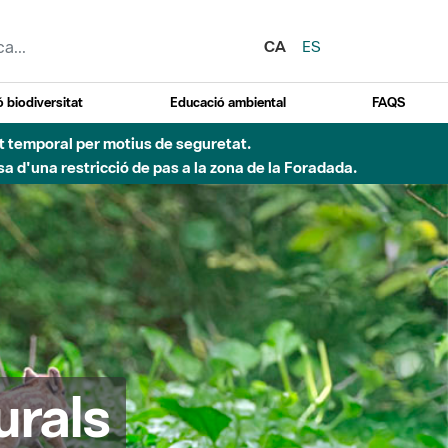
CA
ES
 biodiversitat
Educació ambiental
FAQS
ent temporal per motius de seguretat.
a d'una restricció de pas a la zona de la Foradada.
urals