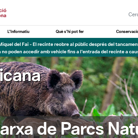
L'Informatiu
Què s'hi pot fer
Conservació
nt Miquel del Fai - El recinte reobre al públic després del tancam
o poden accedir amb vehicle fins a l'entrada del recinte a caus
ricana
arxa de Parcs Nat