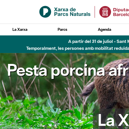
Salta al contingut principal
La Xarxa
Parcs
Agenda
A partir del 31 de juliol - Sa
Temporalment, les persones amb mobilitat reduïda n
Pesta porcina af
La X