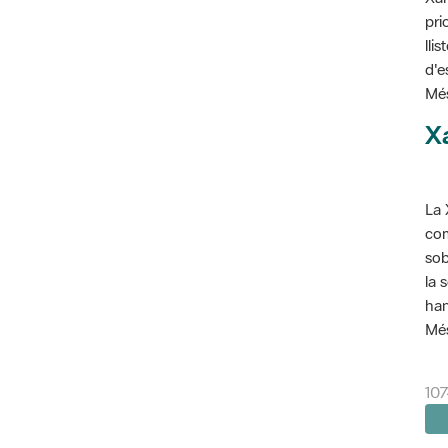
pri
lli
d'e
Més
X
La 
com
sob
la 
han
Més
107