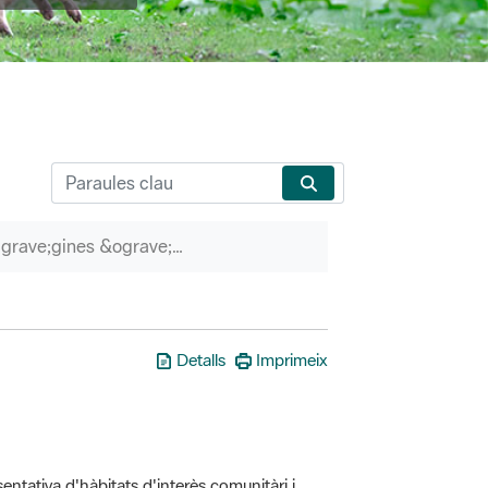
P&agrave;gines &ograve;rfenes
Detalls
Imprimeix
entativa d'hàbitats d'interès comunitàri i