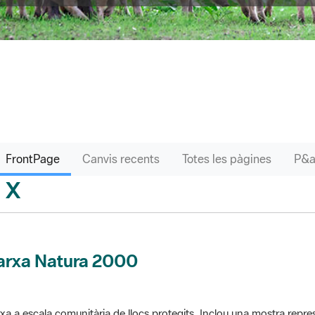
FrontPage
Canvis recents
Totes les pàgines
X
sari
arxa Natura 2000
xa a escala comunitària de llocs protegits. Inclou una mostra repres