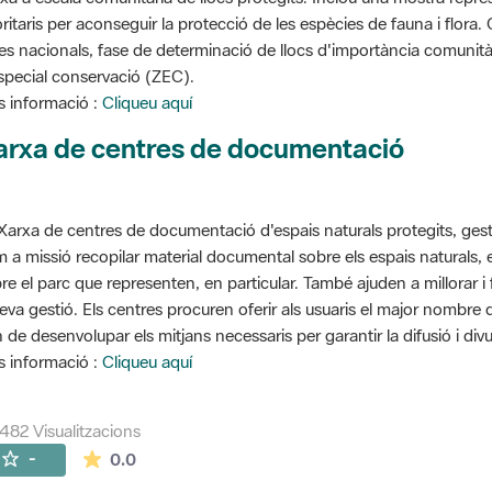
oritaris per aconseguir la protecció de les espècies de fauna i flora
stes nacionals, fase de determinació de llocs d'importància comunità
special conservació (ZEC).
 informació :
Cliqueu aquí
arxa de centres de documentació
Xarxa de centres de documentació d'espais naturals protegits, gest
 a missió recopilar material documental sobre els espais naturals,
re el parc que representen, en particular. També ajuden a millorar i f
seva gestió. Els centres procuren oferir als usuaris el major nombre
 de desenvolupar els mitjans necessaris per garantir la difusió i divu
 informació :
Cliqueu aquí
482 Visualitzacions
La mitjana de les valoracions és de 0 estrelles de
-
0.0